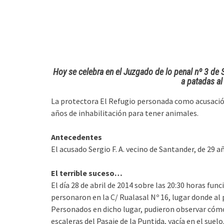
Hoy se celebra en el Juzgado de lo penal nº 3 de S
a patadas al
La protectora El Refugio personada como acusación
años de inhabilitación para tener animales.
Antecedentes
El acusado Sergio F. A. vecino de Santander, de 29 a
El terrible suceso…
El día 28 de abril de 2014 sobre las 20:30 horas fun
personaron en la C/ Rualasal Nº 16, lugar donde al
Personados en dicho lugar, pudieron observar cómo 
escaleras del Pasaje de la Puntida, yacía en el suel