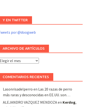
Y EN TWITTER
Tweets por @doogweb
ARCHIVO DE ARTÍCULOS
rchivo
e
rtículos
COMENTARIOS RECIENTES
Lasonrisadelperro
en
Las 20 razas de perro
más raras y desconocidas en EE.UU. son…
ALEJANDRO VAZQUEZ MENDOZA
en
Kerdog
,