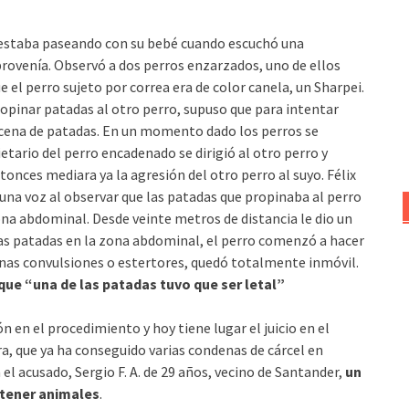
ón, estaba paseando con su bebé cuando escuchó una
provenía. Observó a dos perros enzarzados, uno de ellos
ue el perro sujeto por correa era de color canela, un Sharpei.
opinar patadas al otro perro, supuso que para intentar
ocena de patadas. En un momento dado los perros se
tario del perro encadenado se dirigió al otro perro y
onces mediara ya la agresión del otro perro al suyo. Félix
 una voz al observar que las patadas que propinaba al perro
 zona abdominal. Desde veinte metros de distancia le dio un
r las patadas en la zona abdominal, el perro comenzó a hacer
s unas convulsiones o estertores, quedó totalmente inmóvil.
 que “una de las patadas tuvo que ser letal”
 en el procedimiento y hoy tiene lugar el juicio en el
a, que ya ha conseguido varias condenas de cárcel en
el acusado, Sergio F. A. de 29 años, vecino de Santander,
un
a tener animales
.