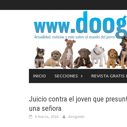
Saltar
al
contenido
INICIO
SECCIONES
REVISTA GRATIS
Juicio contra el joven que presu
una señora
8 marzo, 2016
doogweb