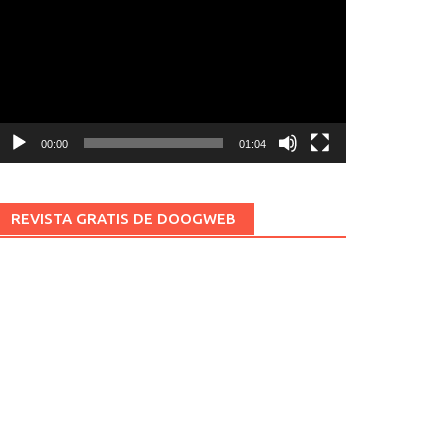
ídeo
00:00
01:04
REVISTA GRATIS DE DOOGWEB