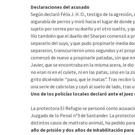
Declaraciones del acusado
Según declaró Félix J. H. O., testigo de la agresi
algarabía de perros y miró hacia el lugar de donde 
sujeto por correa por su dueño y el otro suelto, y q
Vio también que el dueño del Sharpei comenzó a pr
separarlo del suyo, y que pudo propinarle media d
separaron, transcurrieron unos segundos y el propie
comenzó de nuevo a propinarle patadas, sin que ent
Javier, que se encontraba en la misma acera, le dio
no eran ni en el culete, ni en las patas, sino en la
grito diciéndole: “para, que le matas”. Tras recibi
una serie de cabriolas y cayó al suelo de lado, tra
Uno de los policías locales declaró ante el juez
La protectora El Refugio se personó como acusación
Juzgado de lo Penal nº3 de Santander. La protector
distintos casos de maltrato animal, ha pedido para 
año de prisión y dos años de inhabilitación par