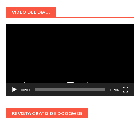
VÍDEO DEL DÍA…
Reproductor
de
vídeo
00:00
01:04
REVISTA GRATIS DE DOOGWEB