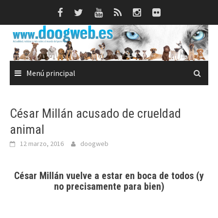
Saltar
al
contenido
Menú principal
César Millán acusado de crueldad
animal
12 marzo, 2016
doogweb
César Millán vuelve a estar en boca de todos (y
no precisamente para bien)