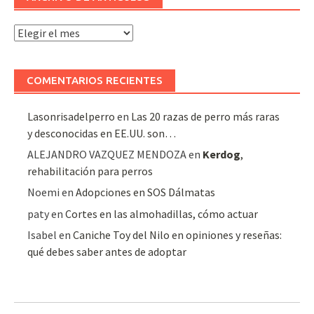
Archivo
de
artículos
COMENTARIOS RECIENTES
Lasonrisadelperro
en
Las 20 razas de perro más raras
y desconocidas en EE.UU. son…
ALEJANDRO VAZQUEZ MENDOZA
en
Kerdog
,
rehabilitación para perros
Noemi
en
Adopciones en SOS Dálmatas
paty
en
Cortes en las almohadillas, cómo actuar
Isabel
en
Caniche Toy del Nilo en opiniones y reseñas:
qué debes saber antes de adoptar