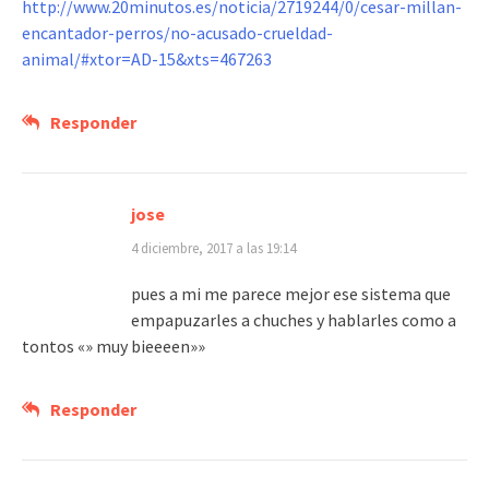
http://www.20minutos.es/noticia/2719244/0/cesar-millan-
encantador-perros/no-acusado-crueldad-
animal/#xtor=AD-15&xts=467263
Responder
jose
4 diciembre, 2017 a las 19:14
pues a mi me parece mejor ese sistema que
empapuzarles a chuches y hablarles como a
tontos «» muy bieeeen»»
Responder