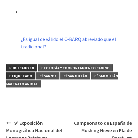
¿Es igual de válido el C-BARQ abreviado que el
tradicional?
PUBLICADO EN
ETOLOGÍA Y COMPORTAMIENTO CANINO
ETIQUETADO
CÉSAR 911
CÉSAR MILLÁN
CÉSAR MILLÁN
MALTRATO ANIMAL
Navegación
9ª Exposición
Campeonato de España de
de
Monográfica Nacional del
Mushing Nieve en Pla de
Labrador Retriever
Beret