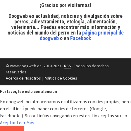
¡Gracias por visitarnos!
Doogweb es actualidad, noticias y divulgación sobre
perros, adiestramiento, etología, alimentación,
veterinaria... Puedes encontrar
más información y
noticias del mundo del perro
en la
página principal de
doogweb
o en
Facebook
© www.doogweb.es, 2010-2023 -
RSS
- Todos los derechos
reservados.
Acerca de Nosotros
|
Política de Cookies
Por favor, lee esto con atención
En doogweb no almacenamos ni utilizamos cookies propias, pero
en el sitio sí puede haber cookies de terceros (Google,
Facebook...). Si continúas navegando en este sitio aceptas su uso.
Aceptar
Leer Más...