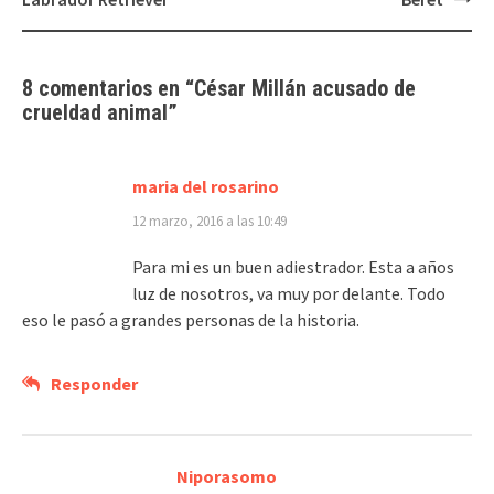
entradas
8 comentarios en “
César Millán acusado de
crueldad animal
”
maria del rosarino
12 marzo, 2016 a las 10:49
Para mi es un buen adiestrador. Esta a años
luz de nosotros, va muy por delante. Todo
eso le pasó a grandes personas de la historia.
Responder
Niporasomo