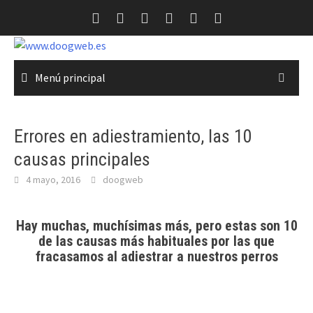
Saltar
al
contenido
Menú principal
Errores en adiestramiento, las 10
causas principales
4 mayo, 2016
doogweb
Hay muchas, muchísimas más, pero estas son 10
de las causas más habituales por las que
fracasamos al adiestrar a nuestros perros