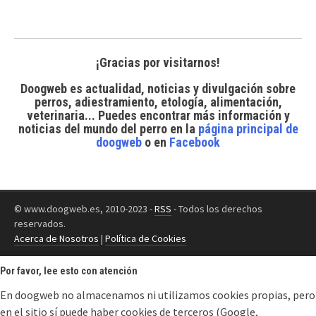
¡Gracias por visitarnos!
Doogweb es actualidad, noticias y divulgación sobre
perros, adiestramiento, etología, alimentación,
veterinaria... Puedes encontrar
más información y
noticias del mundo del perro
en la
página principal de
doogweb
o en
Facebook
© www.doogweb.es, 2010-2023 -
RSS
- Todos los derechos
reservados.
Acerca de Nosotros
|
Política de Cookies
Por favor, lee esto con atención
En doogweb no almacenamos ni utilizamos cookies propias, pero
en el sitio sí puede haber cookies de terceros (Google,