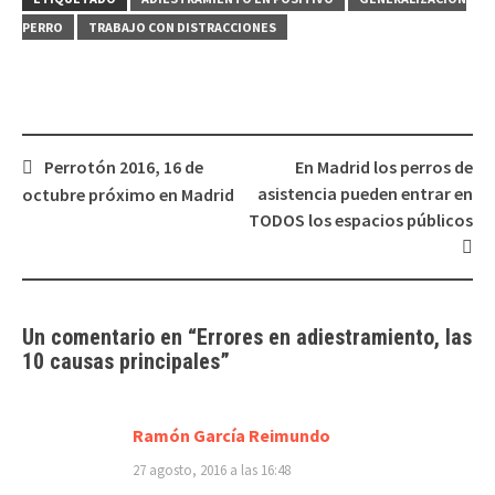
PERRO
TRABAJO CON DISTRACCIONES
Navegación
Perrotón 2016, 16 de
En Madrid los perros de
de
asistencia pueden entrar en
octubre próximo en Madrid
entradas
TODOS los espacios públicos
Un comentario en “
Errores en adiestramiento, las
10 causas principales
”
Ramón García Reimundo
27 agosto, 2016 a las 16:48