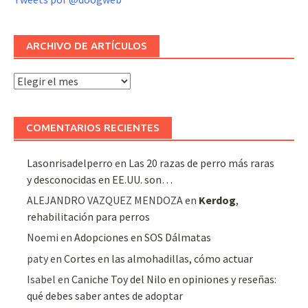
ARCHIVO DE ARTÍCULOS
Archivo
de
artículos
COMENTARIOS RECIENTES
Lasonrisadelperro
en
Las 20 razas de perro más raras
y desconocidas en EE.UU. son…
ALEJANDRO VAZQUEZ MENDOZA
en
Kerdog
,
rehabilitación para perros
Noemi
en
Adopciones en SOS Dálmatas
paty
en
Cortes en las almohadillas, cómo actuar
Isabel
en
Caniche Toy del Nilo en opiniones y reseñas:
qué debes saber antes de adoptar