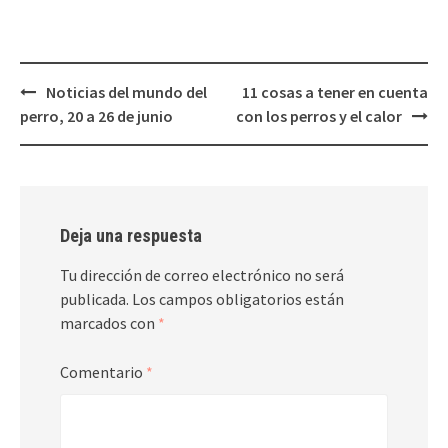
Navegación
Noticias del mundo del
11 cosas a tener en cuenta
de
perro, 20 a 26 de junio
con los perros y el calor
entradas
Deja una respuesta
Tu dirección de correo electrónico no será
publicada.
Los campos obligatorios están
marcados con
*
Comentario
*