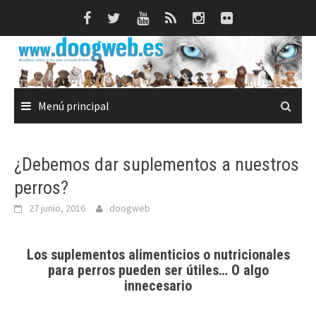
Saltar
al
contenido
Menú principal
¿Debemos dar suplementos a nuestros
perros?
27 junio, 2016
doogweb
Los suplementos alimenticios o nutricionales
para perros pueden ser útiles… O algo
innecesario