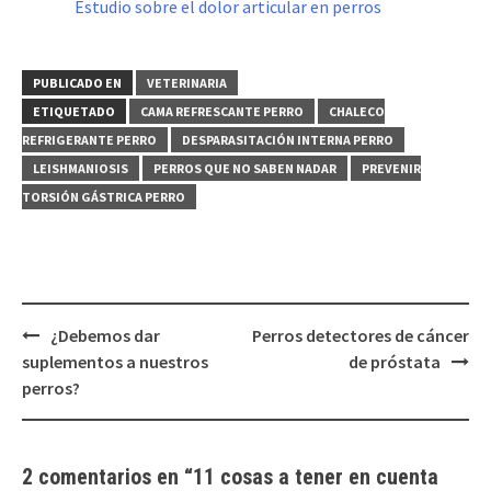
Estudio sobre el dolor articular en perros
PUBLICADO EN
VETERINARIA
ETIQUETADO
CAMA REFRESCANTE PERRO
CHALECO
REFRIGERANTE PERRO
DESPARASITACIÓN INTERNA PERRO
LEISHMANIOSIS
PERROS QUE NO SABEN NADAR
PREVENIR
TORSIÓN GÁSTRICA PERRO
Navegación
¿Debemos dar
Perros detectores de cáncer
de
suplementos a nuestros
de próstata
entradas
perros?
2 comentarios en “
11 cosas a tener en cuenta