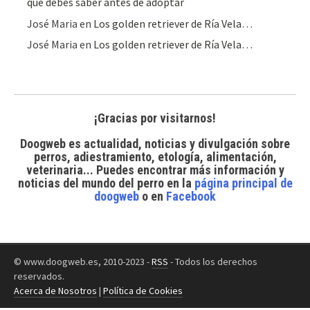
qué debes saber antes de adoptar
José Maria
en
Los golden retriever de Ría Vela…
José Maria
en
Los golden retriever de Ría Vela…
¡Gracias por visitarnos!
Doogweb es actualidad, noticias y divulgación sobre
perros, adiestramiento, etología, alimentación,
veterinaria... Puedes encontrar
más información y
noticias del mundo del perro
en la
página principal de
doogweb
o en
Facebook
© www.doogweb.es, 2010-2023 -
RSS
- Todos los derechos
reservados.
Acerca de Nosotros
|
Política de Cookies