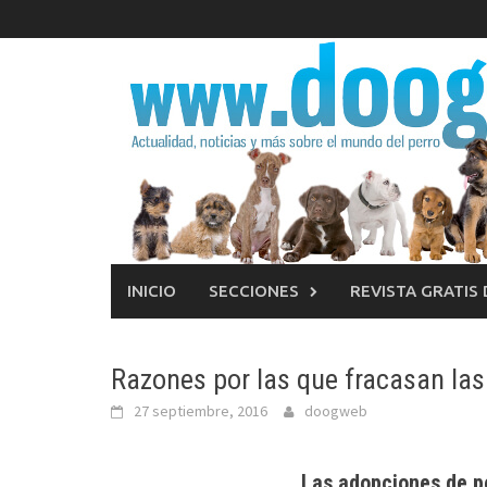
Saltar
al
contenido
INICIO
SECCIONES
REVISTA GRATIS
Razones por las que fracasan las
27 septiembre, 2016
doogweb
Las adopciones de p