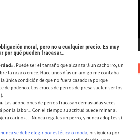
v
bligación moral, pero no a cualquier precio. Es muy
car por qué pueden fracasar…
erdad».
Puede ser el tamaño que alcanzará un cachorro, un
re la raza o cruce. Hace unos días un amigo me contaba
n la única condición de que no fuera cazadora porque
e de podenco. Los cruces de perros de presa suelen ser los
).
a.
Las adopciones de perros fracasan demasiadas veces
 por la labor». Con el tiempo su actitud puede minar al
cojera cariño»… Nunca regales un perro, y nunca adoptes si
 nunca se debe elegir por estética o moda
, ni siquiera por