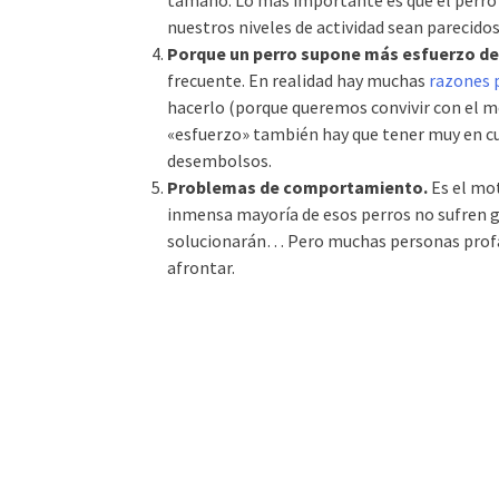
tamaño. Lo más importante es que el perro q
nuestros niveles de actividad sean parecidos
Porque un perro supone más esfuerzo de
frecuente. En realidad hay muchas
razones p
hacerlo (porque queremos convivir con el m
«esfuerzo» también hay que tener muy en c
desembolsos.
Problemas de comportamiento.
Es el mot
inmensa mayoría de esos perros no sufren 
solucionarán… Pero muchas personas profa
afrontar.