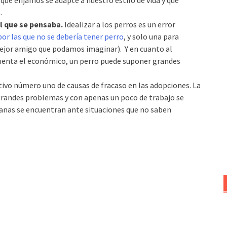
ue elijamos se adapte a nuestro estilo de vida y que
.
l que se pensaba.
Idealizar a los perros es un error
or las que no se debería tener perro
, y solo una para
ejor amigo que podamos imaginar). Y en cuanto al
uenta el económico, un perro puede suponer grandes
ivo número uno de causas de fracaso en las adopciones. La
grandes problemas y con apenas un poco de trabajo se
nas se encuentran ante situaciones que no saben