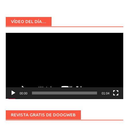
VÍDEO DEL DÍA…
Reproductor
de
vídeo
00:00
01:04
REVISTA GRATIS DE DOOGWEB