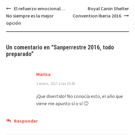
Navegación
El refuerzo emocional…
Royal Canin Shelter
de
No siempre es la mejor
Convention Iberia 2016
entradas
opción
Un comentario en “
Sanperrestre 2016, todo
preparado
”
Marisa
3 enero, 2017 a las 15:45
¡Que divertido! No conocía esto, el año que
viene me apunto sí o sí 🙂
Responder