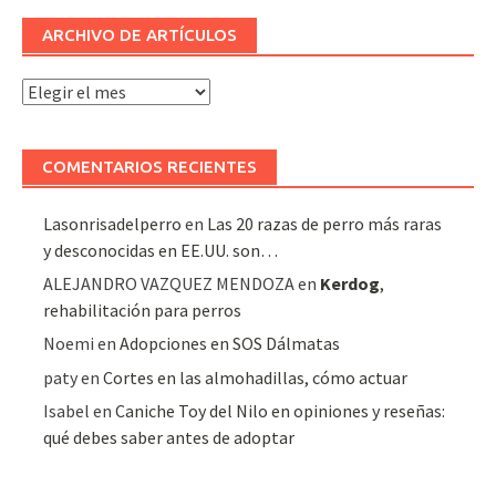
ARCHIVO DE ARTÍCULOS
Archivo
de
artículos
COMENTARIOS RECIENTES
Lasonrisadelperro
en
Las 20 razas de perro más raras
y desconocidas en EE.UU. son…
ALEJANDRO VAZQUEZ MENDOZA
en
Kerdog
,
rehabilitación para perros
Noemi
en
Adopciones en SOS Dálmatas
paty
en
Cortes en las almohadillas, cómo actuar
Isabel
en
Caniche Toy del Nilo en opiniones y reseñas:
qué debes saber antes de adoptar