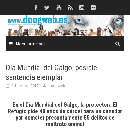
Saltar
al
contenido
Menú principal
Día Mundial del Galgo, posible
sentencia ejemplar
1 febrero, 2017
doogweb
En el Día Mundial del Galgo, la protectora El
Refugio pide 40 años de cárcel para un cazador
por cometer presuntamente 55 delitos de
maltrato animal