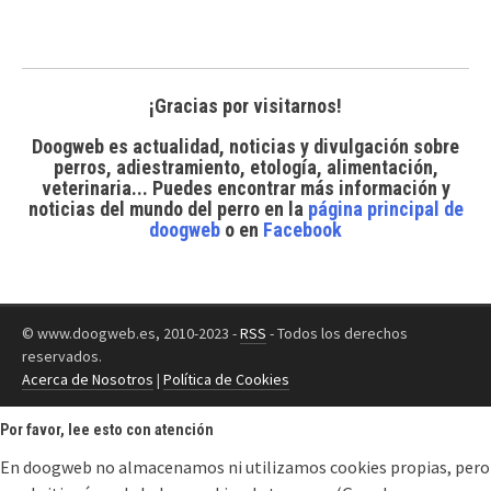
¡Gracias por visitarnos!
Doogweb es actualidad, noticias y divulgación sobre
perros, adiestramiento, etología, alimentación,
veterinaria... Puedes encontrar
más información y
noticias del mundo del perro
en la
página principal de
doogweb
o en
Facebook
© www.doogweb.es, 2010-2023 -
RSS
- Todos los derechos
reservados.
Acerca de Nosotros
|
Política de Cookies
Por favor, lee esto con atención
En doogweb no almacenamos ni utilizamos cookies propias, pero