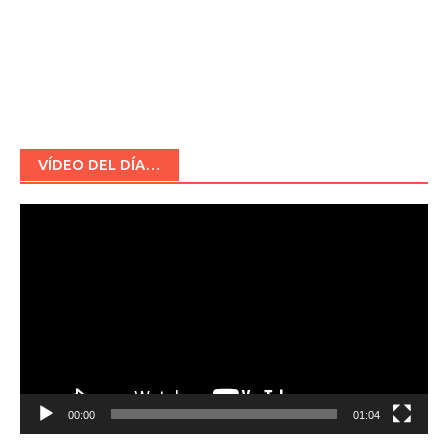
VÍDEO DEL DÍA…
Reproductor
de
vídeo
00:00
01:04