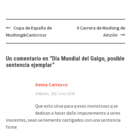
Navegación
Copa de España de
II Carrera de Mushing de
de
Mushing&Canicross
Ainzón
entradas
Un comentario en “
Día Mundial del Galgo, posible
sentencia ejemplar
”
Gema Carrasco
4 febrero, 2017 a las 22:09
Que esto sirva para q esos monstruos q se
dedican a hacer daño impunemente a seres
inocentes, sean seriamente castigados con una sentencia
firme