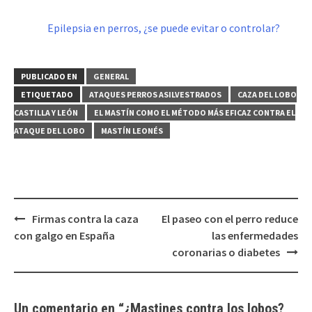
Epilepsia en perros, ¿se puede evitar o controlar?
PUBLICADO EN
GENERAL
ETIQUETADO
ATAQUES PERROS ASILVESTRADOS
CAZA DEL LOBO
CASTILLA Y LEÓN
EL MASTÍN COMO EL MÉTODO MÁS EFICAZ CONTRA EL
ATAQUE DEL LOBO
MASTÍN LEONÉS
Navegación
Firmas contra la caza
El paseo con el perro reduce
de
con galgo en España
las enfermedades
entradas
coronarias o diabetes
Un comentario en “
¿Mastines contra los lobos?