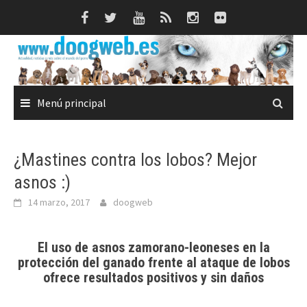
Saltar
al
contenido
Menú principal
¿Mastines contra los lobos? Mejor
asnos :)
14 marzo, 2017
doogweb
El uso de asnos zamorano-leoneses en la
protección del ganado frente al ataque de lobos
ofrece resultados positivos y sin daños