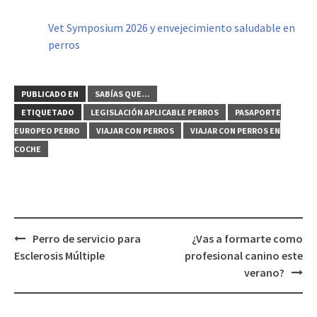
Vet Symposium 2026 y envejecimiento saludable en
perros
PUBLICADO EN
SABÍAS QUE...
ETIQUETADO
LEGISLACIÓN APLICABLE PERROS
PASAPORTE
EUROPEO PERRO
VIAJAR CON PERROS
VIAJAR CON PERROS EN
COCHE
Navegación
Perro de servicio para
¿Vas a formarte como
de
Esclerosis Múltiple
profesional canino este
entradas
verano?