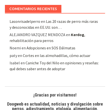
artículos
COMENTARIOS RECIENTES
Lasonrisadelperro
en
Las 20 razas de perro más raras
y desconocidas en EE.UU. son…
ALEJANDRO VAZQUEZ MENDOZA
en
Kerdog
,
rehabilitación para perros
Noemi
en
Adopciones en SOS Dálmatas
paty
en
Cortes en las almohadillas, cómo actuar
Isabel
en
Caniche Toy del Nilo en opiniones y reseñas:
qué debes saber antes de adoptar
¡Gracias por visitarnos!
Doogweb es actualidad, noticias y divulgación sobre
perros, adiestramiento, etología, alimentación,