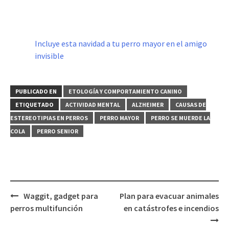
Incluye esta navidad a tu perro mayor en el amigo
invisible
PUBLICADO EN
ETOLOGÍA Y COMPORTAMIENTO CANINO
ETIQUETADO
ACTIVIDAD MENTAL
ALZHEIMER
CAUSAS DE
ESTEREOTIPIAS EN PERROS
PERRO MAYOR
PERRO SE MUERDE LA
COLA
PERRO SENIOR
Navegación
Waggit, gadget para
Plan para evacuar animales
de
perros multifunción
en catástrofes e incendios
entradas