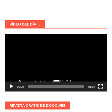
VÍDEO DEL DÍA…
Reproductor
de
vídeo
00:00
01:04
REVISTA GRATIS DE DOOGWEB