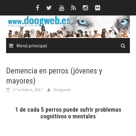
Saltar
al
contenido
Menú principal
Demencia en perros (jóvenes y
mayores)
17 octubre, 2017
doogweb
1 de cada 5 perros puede sufrir problemas
cognitivos o mentales