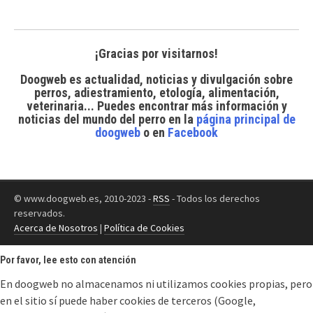
¡Gracias por visitarnos!
Doogweb es actualidad, noticias y divulgación sobre
perros, adiestramiento, etología, alimentación,
veterinaria... Puedes encontrar
más información y
noticias del mundo del perro
en la
página principal de
doogweb
o en
Facebook
© www.doogweb.es, 2010-2023 -
RSS
- Todos los derechos
reservados.
Acerca de Nosotros
|
Política de Cookies
Por favor, lee esto con atención
En doogweb no almacenamos ni utilizamos cookies propias, pero
en el sitio sí puede haber cookies de terceros (Google,