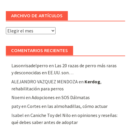
ARCHIVO DE ARTÍCULOS
Archivo
de
artículos
COMENTARIOS RECIENTES
Lasonrisadelperro
en
Las 20 razas de perro más raras
y desconocidas en EE.UU. son…
ALEJANDRO VAZQUEZ MENDOZA
en
Kerdog
,
rehabilitación para perros
Noemi
en
Adopciones en SOS Dálmatas
paty
en
Cortes en las almohadillas, cómo actuar
Isabel
en
Caniche Toy del Nilo en opiniones y reseñas:
qué debes saber antes de adoptar