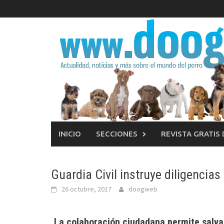
Saltar
al
contenido
INICIO
SECCIONES
REVISTA GRATIS
Guardia Civil instruye diligencia
26 octubre, 2017
doogweb
La colaboración ciudadana permite salvar 