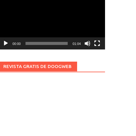
ídeo
00:00
01:04
REVISTA GRATIS DE DOOGWEB