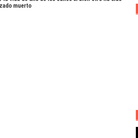
izado muerto
R
d