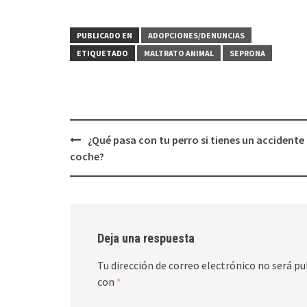
PUBLICADO EN
ADOPCIONES/DENUNCIAS
ETIQUETADO
MALTRATO ANIMAL
SEPRONA
Navegación
¿Qué pasa con tu perro si tienes un accidente
de
coche?
entradas
Deja una respuesta
Tu dirección de correo electrónico no será pu
con
*