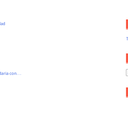
dad
A
idaria con…
d
a