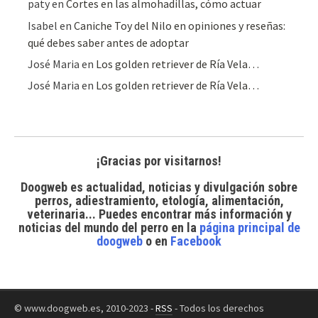
paty
en
Cortes en las almohadillas, cómo actuar
Isabel
en
Caniche Toy del Nilo en opiniones y reseñas:
qué debes saber antes de adoptar
José Maria
en
Los golden retriever de Ría Vela…
José Maria
en
Los golden retriever de Ría Vela…
¡Gracias por visitarnos!
Doogweb es actualidad, noticias y divulgación sobre
perros, adiestramiento, etología, alimentación,
veterinaria... Puedes encontrar
más información y
noticias del mundo del perro
en la
página principal de
doogweb
o en
Facebook
© www.doogweb.es, 2010-2023 -
RSS
- Todos los derechos