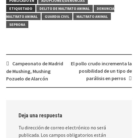
PUBLICADO EN
ADOPCIONES/DENUNCIAS
ETIQUETADO
DELITO DE MALTRATO ANIMAL
DENUNCIA
MALTRATO ANIMAL
GUARDIA CIVIL
MALTRATO ANIMAL
SEPRONA
Navegación
Campeonato de Madrid
El pollo crudo incrementa la
de
posibilidad de un tipo de
de Mushing, Mushing
entradas
parálisis en perros
Pozuelo de Alarcón
Deja una respuesta
Tu dirección de correo electrónico no será
publicada.
Los campos obligatorios están