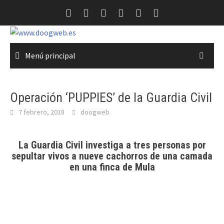
Saltar
al
contenido
Menú principal
Operación ‘PUPPIES’ de la Guardia Civil
7 febrero, 2018
doogweb
La Guardia Civil investiga a tres personas por
sepultar vivos a nueve cachorros de una camada
en una finca de Mula