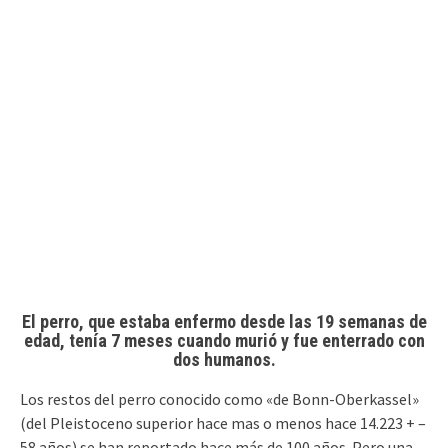
El perro, que estaba enfermo desde las 19 semanas de
edad, tenía 7 meses cuando murió y fue enterrado con
dos humanos.
Los restos del perro conocido como «de Bonn-Oberkassel»
(del Pleistoceno superior hace mas o menos hace 14.223 + –
58 años) se han reportado hace más de 100 años. Pero una