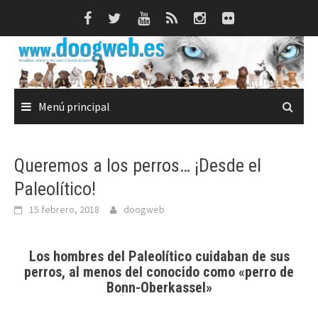
Saltar
al
contenido
Menú principal
Queremos a los perros… ¡Desde el
Paleolítico!
15 febrero, 2018
doogweb
Los hombres del Paleolítico cuidaban de sus
perros, al menos del conocido como «perro de
Bonn-Oberkassel»