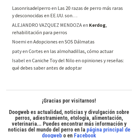
Lasonrisadelperro
en
Las 20 razas de perro más raras
y desconocidas en EE.UU. son…
ALEJANDRO VAZQUEZ MENDOZA
en
Kerdog
,
rehabilitación para perros
Noemi
en
Adopciones en SOS Dálmatas
paty
en
Cortes en las almohadillas, cómo actuar
Isabel
en
Caniche Toy del Nilo en opiniones y reseñas:
qué debes saber antes de adoptar
¡Gracias por visitarnos!
Doogweb es actualidad, noticias y divulgación sobre
perros, adiestramiento, etología, alimentación,
veterinaria... Puedes encontrar
más información y
noticias del mundo del perro
en la
página principal de
doogweb
o en
Facebook