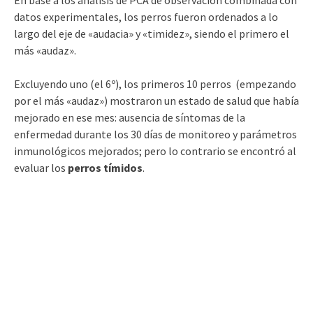
En base a los análisis de PCA de observación combinada con
datos experimentales, los perros fueron ordenados a lo
largo del eje de «audacia» y «timidez», siendo el primero el
más «audaz».
Excluyendo uno (el 6º), los primeros 10 perros (empezando
por el más «audaz») mostraron un estado de salud que había
mejorado en ese mes: ausencia de síntomas de la
enfermedad durante los 30 días de monitoreo y parámetros
inmunológicos mejorados; pero lo contrario se encontró al
evaluar los
perros tímidos
.