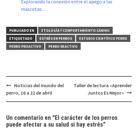
Explorando la conexión entre el apego a las
mascotas…
PUBLICADO EN
ETOLOGÍA Y COMPORTAMIENTO CANINO
ETIQUETADO
ESTRÉS EN PERROS
ESTUDIO CIENTÍFICO PERRO
PERRO PROACTIVO
PERRO REACTIVO
Navegación
Noticias del mundo del
Taller de lectura «Aprender
de
perro, 16 a 22 de abril
Juntos Es Mejor»
entradas
Un comentario en “
El carácter de los perros
puede afectar a su salud si hay estrés
”