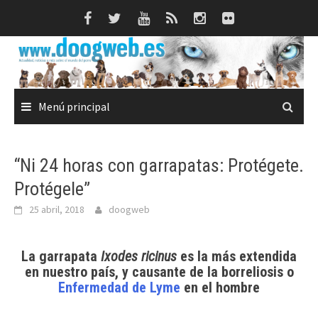
Saltar
al
contenido
Menú principal
“Ni 24 horas con garrapatas: Protégete.
Protégele”
25 abril, 2018
doogweb
La garrapata
Ixodes ricinus
es la más extendida
en nuestro país, y causante de la borreliosis o
Enfermedad de Lyme
en el hombre