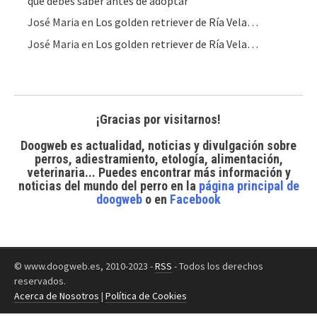
qué debes saber antes de adoptar
José Maria
en
Los golden retriever de Ría Vela…
José Maria
en
Los golden retriever de Ría Vela…
¡Gracias por visitarnos!
Doogweb es actualidad, noticias y divulgación sobre
perros, adiestramiento, etología, alimentación,
veterinaria... Puedes encontrar
más información y
noticias del mundo del perro
en la
página principal de
doogweb
o en
Facebook
© www.doogweb.es, 2010-2023 -
RSS
- Todos los derechos
reservados.
Acerca de Nosotros
|
Política de Cookies