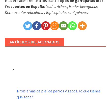
más eficaces frente a los cuatro
tipos de garrapatas más
frecuentes en España
:
Ixodes ricinus
,
Ixodes hexagonus
,
Dermacentor reticulatis
y
Ripicephalus saniguineus
.
ARTÍCULOS RELACIONADOS
Problemas de piel de perros y gatos, lo que tienes
que saber