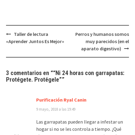
Navegación
Taller de lectura
Perros y humanos somos
de
«Aprender Juntos Es Mejor»
muy parecidos (en el
entradas
aparato digestivo)
3 comentarios en “
“Ni 24 horas con garrapatas:
Protégete. Protégele”
”
Purificación Ryal Canin
9 mayo, 2018 a las 19:49
Las garrapatas pueden llegar a infestar un
hogar si no se les controla a tiempo. ¿Qué