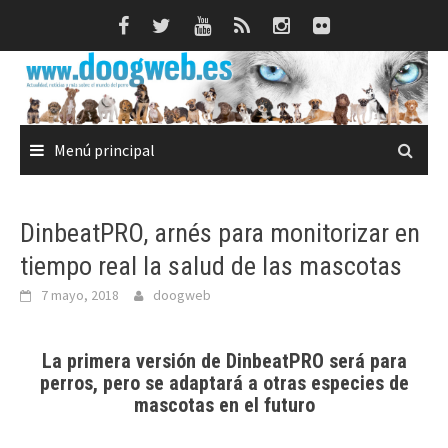
Saltar
al
contenido
Menú principal
DinbeatPRO, arnés para monitorizar en
tiempo real la salud de las mascotas
7 mayo, 2018
doogweb
La primera versión de DinbeatPRO será para
perros, pero se adaptará a otras especies de
mascotas en el futuro