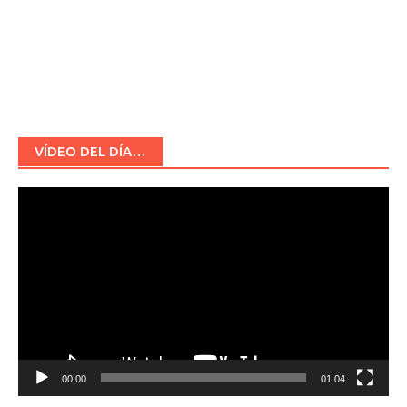
VÍDEO DEL DÍA…
Reproductor
de
vídeo
00:00
01:04