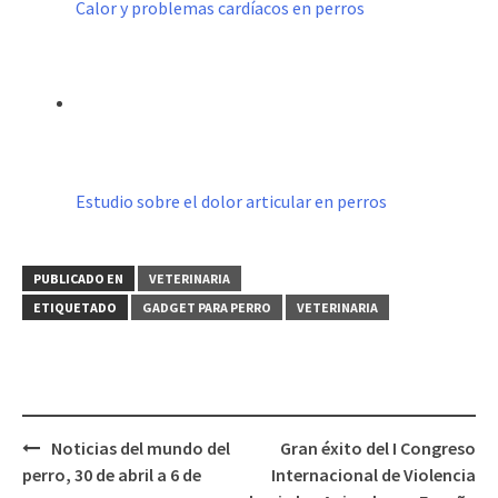
Calor y problemas cardíacos en perros
Estudio sobre el dolor articular en perros
PUBLICADO EN
VETERINARIA
ETIQUETADO
GADGET PARA PERRO
VETERINARIA
Navegación
Noticias del mundo del
Gran éxito del I Congreso
de
perro, 30 de abril a 6 de
Internacional de Violencia