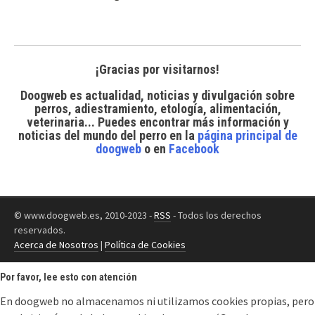
¡Gracias por visitarnos!
Doogweb es actualidad, noticias y divulgación sobre
perros, adiestramiento, etología, alimentación,
veterinaria... Puedes encontrar
más información y
noticias del mundo del perro
en la
página principal de
doogweb
o en
Facebook
© www.doogweb.es, 2010-2023 -
RSS
- Todos los derechos
reservados.
Acerca de Nosotros
|
Política de Cookies
Por favor, lee esto con atención
En doogweb no almacenamos ni utilizamos cookies propias, pero