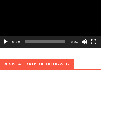
ídeo
00:00
01:04
REVISTA GRATIS DE DOOGWEB