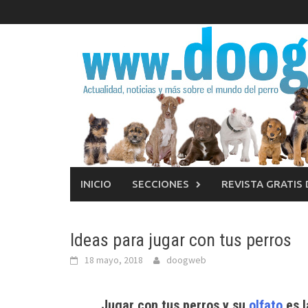
Saltar
al
contenido
INICIO
SECCIONES
REVISTA GRATIS
Ideas para jugar con tus perros
18 mayo, 2018
doogweb
Jugar con tus perros y su
olfato
es l