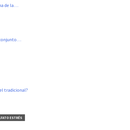
ema de la…
ubconjunto…
el tradicional?
LFATO ESTRÉS