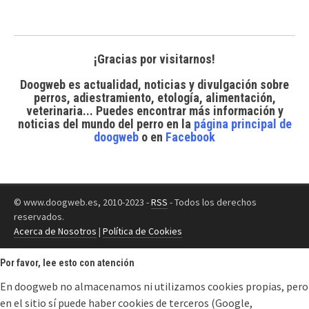
¡Gracias por visitarnos!
Doogweb es actualidad, noticias y divulgación sobre
perros, adiestramiento, etología, alimentación,
veterinaria... Puedes encontrar
más información y
noticias del mundo del perro
en la
página principal de
doogweb
o en
Facebook
© www.doogweb.es, 2010-2023 -
RSS
- Todos los derechos
reservados.
Acerca de Nosotros
|
Política de Cookies
Por favor, lee esto con atención
En doogweb no almacenamos ni utilizamos cookies propias, pero
en el sitio sí puede haber cookies de terceros (Google,