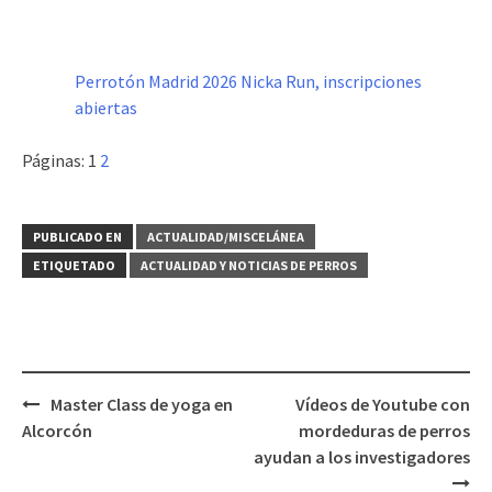
Perrotón Madrid 2026 Nicka Run, inscripciones
abiertas
Páginas:
1
2
PUBLICADO EN
ACTUALIDAD/MISCELÁNEA
ETIQUETADO
ACTUALIDAD Y NOTICIAS DE PERROS
Navegación
Master Class de yoga en
Vídeos de Youtube con
de
Alcorcón
mordeduras de perros
entradas
ayudan a los investigadores