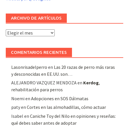
ARCHIVO DE ARTÍCULOS
Archivo
de
artículos
COMENTARIOS RECIENTES
Lasonrisadelperro
en
Las 20 razas de perro más raras
y desconocidas en EE.UU. son…
ALEJANDRO VAZQUEZ MENDOZA
en
Kerdog
,
rehabilitación para perros
Noemi
en
Adopciones en SOS Dálmatas
paty
en
Cortes en las almohadillas, cómo actuar
Isabel
en
Caniche Toy del Nilo en opiniones y reseñas:
qué debes saber antes de adoptar