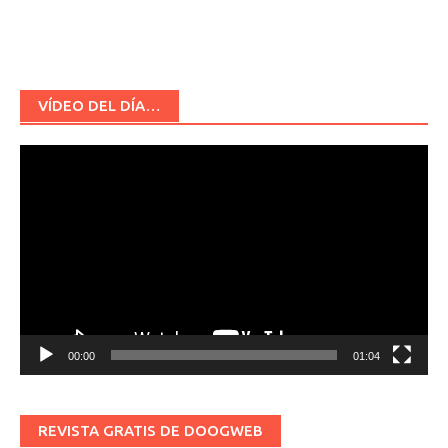
VÍDEO DEL DÍA…
Reproductor
de
vídeo
00:00
01:04
REVISTA GRATIS DE DOOGWEB