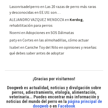
Lasonrisadelperro
en
Las 20 razas de perro más raras
y desconocidas en EE.UU. son…
ALEJANDRO VAZQUEZ MENDOZA
en
Kerdog
,
rehabilitación para perros
Noemi
en
Adopciones en SOS Dálmatas
paty
en
Cortes en las almohadillas, cómo actuar
Isabel
en
Caniche Toy del Nilo en opiniones y reseñas:
qué debes saber antes de adoptar
¡Gracias por visitarnos!
Doogweb es actualidad, noticias y divulgación sobre
perros, adiestramiento, etología, alimentación,
veterinaria... Puedes encontrar
más información y
noticias del mundo del perro
en la
página principal de
doogweb
o en
Facebook