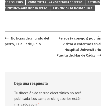
DE RECURSOS
CÓMO EVITAR UNA MORDEDURA DE PERRO
ESTUDIO
CIENTÍFICO AGRESIVIDAD PERRO
PREVENCIÓN DE MORDEDURAS
Navegación
Noticias del mundo del
Perros (y conejos) podrán
de
perro, 11 a 17 de junio
visitar a enfermos en el
entradas
Hospital Universitario
Puerta del Mar de Cádiz
Deja una respuesta
Tu dirección de correo electrónico no será
publicada.
Los campos obligatorios están
marcados con
*