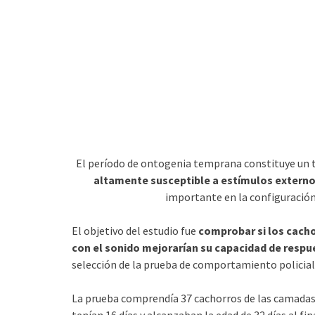
El período de ontogenia temprana constituye un 
altamente susceptible a estímulos extern
importante en la configuració
El objetivo del estudio fue
comprobar si los cacho
con el sonido mejorarían su capacidad de respu
selección de la prueba de comportamiento policial
La prueba comprendía 37 cachorros de las camadas 
tenían 16 días y alcanzaban la edad de 32 días al fin