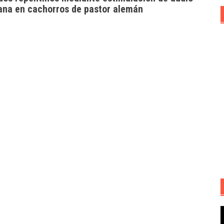
ana en cachorros de pastor alemán
R
d