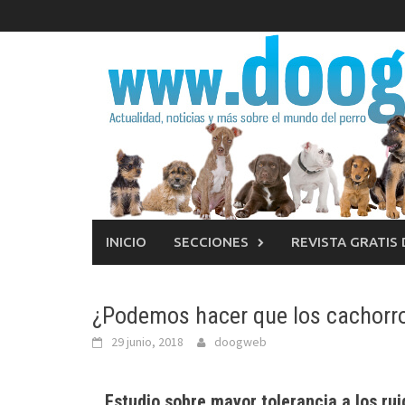
Saltar
al
contenido
INICIO
SECCIONES
REVISTA GRATIS
¿Podemos hacer que los cachorro
29 junio, 2018
doogweb
Estudio sobre mayor tolerancia a los ru