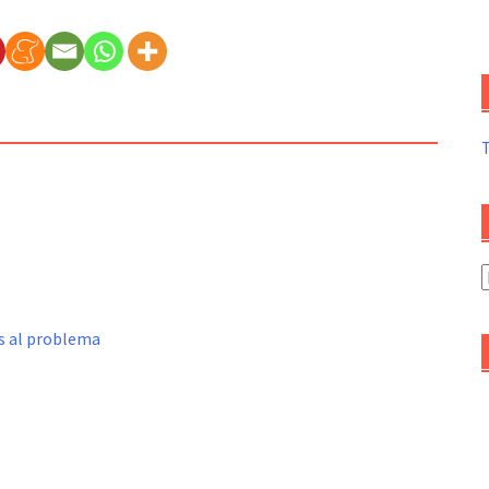
A
d
a
s al problema