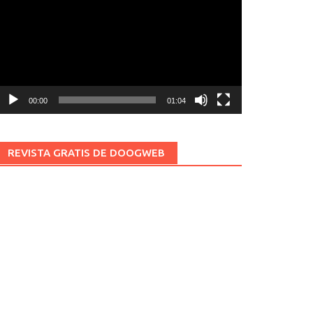
ídeo
00:00
01:04
REVISTA GRATIS DE DOOGWEB