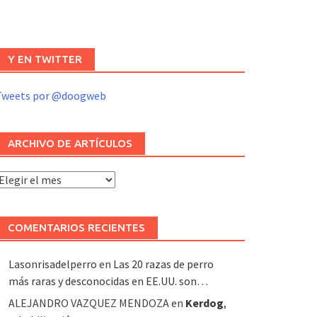
Y EN TWITTER
Tweets por @doogweb
ARCHIVO DE ARTÍCULOS
rchivo
e
rtículos
COMENTARIOS RECIENTES
Lasonrisadelperro
en
Las 20 razas de perro
más raras y desconocidas en EE.UU. son…
ALEJANDRO VAZQUEZ MENDOZA
en
Kerdog
,