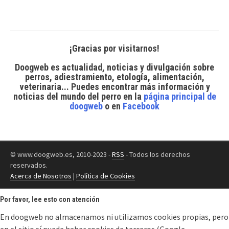
¡Gracias por visitarnos!
Doogweb es actualidad, noticias y divulgación sobre
perros, adiestramiento, etología, alimentación,
veterinaria... Puedes encontrar
más información y
noticias del mundo del perro
en la
página principal de
doogweb
o en
Facebook
© www.doogweb.es, 2010-2023 -
RSS
- Todos los derechos
reservados.
Acerca de Nosotros
|
Política de Cookies
Por favor, lee esto con atención
En doogweb no almacenamos ni utilizamos cookies propias, pero
en el sitio sí puede haber cookies de terceros (Google,