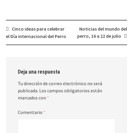
Navegación
Cinco ideas para celebrar
Noticias del mundo del
de
perro, 16 a 22 de julio
el Día internacional del Perro
entradas
Deja una respuesta
Tu dirección de correo electrónico no será
publicada.
Los campos obligatorios están
marcados con
*
Comentario
*