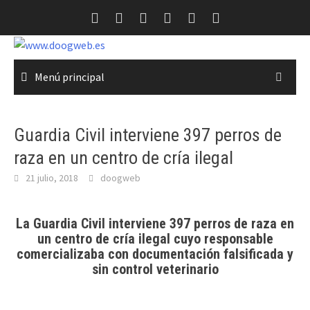
Saltar
al
contenido
Menú principal
Guardia Civil interviene 397 perros de
raza en un centro de cría ilegal
21 julio, 2018
doogweb
La Guardia Civil interviene 397 perros de raza en
un centro de cría ilegal cuyo responsable
comercializaba con documentación falsificada y
sin control veterinario