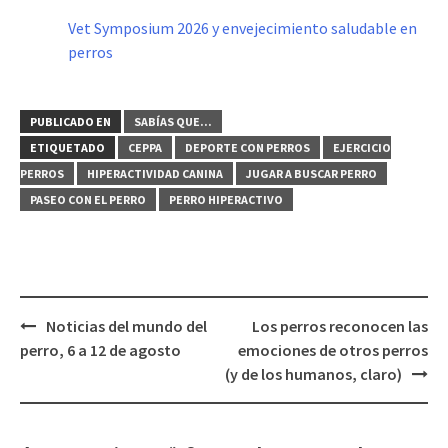
Vet Symposium 2026 y envejecimiento saludable en
perros
PUBLICADO EN
SABÍAS QUE...
ETIQUETADO
CEPPA
DEPORTE CON PERROS
EJERCICIO
PERROS
HIPERACTIVIDAD CANINA
JUGAR A BUSCAR PERRO
PASEO CON EL PERRO
PERRO HIPERACTIVO
Navegación
Noticias del mundo del
Los perros reconocen las
de
perro, 6 a 12 de agosto
emociones de otros perros
entradas
(y de los humanos, claro)