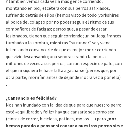
Y también vemos cada vez a mas gente corriendo,
montando en bici, etcétera con sus perros asfixiados,
sufriendo detrás de ellos (hemos visto de todo: yorkshires
al borde del colapso por no poder seguir el ritmo de sus
compañeros de fatigas; perros que, a pesar de estar
lesionados, tienen que seguir corriendo; un bulldog francés
tumbado a la sombra, mientras “su runner” va y viene
intentando convencerle de que es mejor morir corriendo
que vivir descansando; una señora tirando la pelota
millones de veces a sus perros, con una especie de palo, con
el que ni siquiera le hace falta agacharse (perros que, por
otra parte, morirían antes de dejar de ir otra vez a por ella)
…
¿Cansancio es felicidad?
Nos han inundado con la idea de que para que nuestro perro
esté «equilibrado y feliz» hay que cansarle sea como sea
(cintas de correr, bicicleta, patines, motos….) pero
¿nos
hemos parado a pensar si cansar a nuestros perros sirve