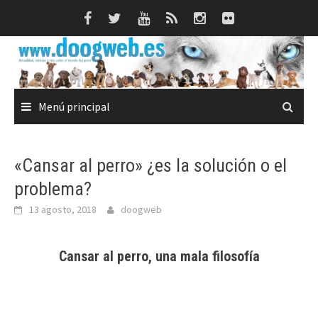
Saltar
al
contenido
Menú principal
«Cansar al perro» ¿es la solución o el
problema?
13 agosto, 2018
doogweb
Cansar al perro, una mala filosofía