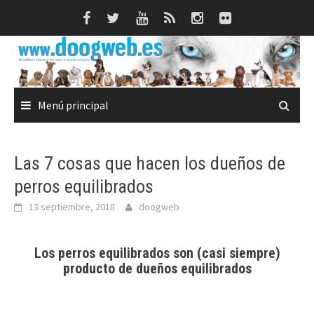
Saltar
al
contenido
Menú principal
Las 7 cosas que hacen los dueños de
perros equilibrados
13 septiembre, 2018
doogweb
Los perros equilibrados son (casi siempre)
producto de dueños equilibrados