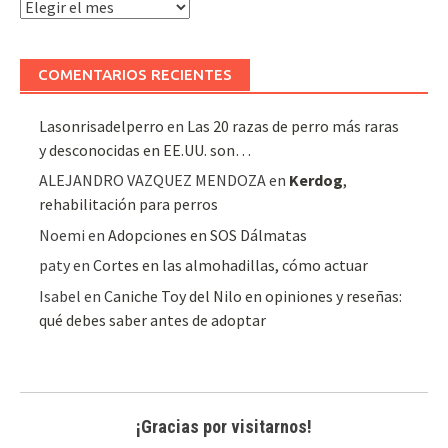
Archivo
de
artículos
COMENTARIOS RECIENTES
Lasonrisadelperro
en
Las 20 razas de perro más raras
y desconocidas en EE.UU. son…
ALEJANDRO VAZQUEZ MENDOZA
en
Kerdog
,
rehabilitación para perros
Noemi
en
Adopciones en SOS Dálmatas
paty
en
Cortes en las almohadillas, cómo actuar
Isabel
en
Caniche Toy del Nilo en opiniones y reseñas:
qué debes saber antes de adoptar
¡Gracias por visitarnos!