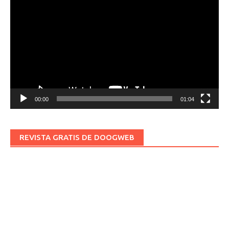
de
vídeo
00:00
01:04
REVISTA GRATIS DE DOOGWEB