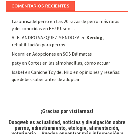
COMENTARIOS RECIENTES
Lasonrisadelperro
en
Las 20 razas de perro más raras
y desconocidas en EE.UU. son…
ALEJANDRO VAZQUEZ MENDOZA
en
Kerdog
,
rehabilitación para perros
Noemi
en
Adopciones en SOS Dálmatas
paty
en
Cortes en las almohadillas, cómo actuar
Isabel
en
Caniche Toy del Nilo en opiniones y reseñas:
qué debes saber antes de adoptar
¡Gracias por visitarnos!
Doogweb es actualidad, noticias y divulgación sobre
perros, adiestramiento, etología, alimentación,
veterinaria... Puedes encontrar
más información y