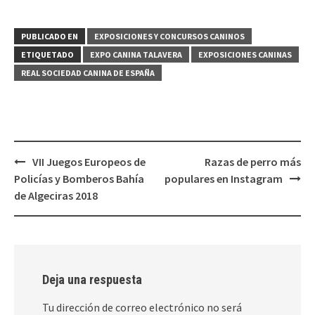
PUBLICADO EN
EXPOSICIONES Y CONCURSOS CANINOS
ETIQUETADO
EXPO CANINA TALAVERA
EXPOSICIONES CANINAS
REAL SOCIEDAD CANINA DE ESPAÑA
Navegación
VII Juegos Europeos de
Razas de perro más
de
Policías y Bomberos Bahía
populares en Instagram
entradas
de Algeciras 2018
Deja una respuesta
Tu dirección de correo electrónico no será