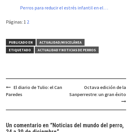
Perros para reducir el estrés infantil en el…
Páginas:
1
2
PUBLICADO EN
ACTUALIDAD/MISCELÁNEA
ETIQUETADO
ACTUALIDAD Y NOTICIAS DE PERROS
Navegación
El diario de Tulio: el Can
Octava edición de la
de
Paredes
Sanperrestre: un gran éxito
entradas
Un comentario en “
Noticias del mundo del perro,
24 a 30 de diciembre
”