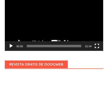
de
vídeo
00:00
01:04
REVISTA GRATIS DE DOOGWEB