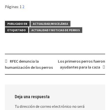
Páginas:
1
2
PUBLICADO EN
ACTUALIDAD/MISCELÁNEA
ETIQUETADO
ACTUALIDAD Y NOTICIAS DE PERROS
Navegación
RFEC denuncia la
Los primeros perros fueron
de
ayudantes para la caza
humanización de los perros
entradas
Deja una respuesta
Tu dirección de correo electrónico no será