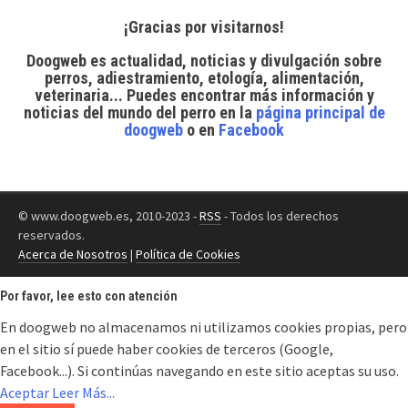
¡Gracias por visitarnos!
Doogweb es actualidad, noticias y divulgación sobre
perros, adiestramiento, etología, alimentación,
veterinaria... Puedes encontrar
más información y
noticias del mundo del perro
en la
página principal de
doogweb
o en
Facebook
© www.doogweb.es, 2010-2023 -
RSS
- Todos los derechos
reservados.
Acerca de Nosotros
|
Política de Cookies
Por favor, lee esto con atención
En doogweb no almacenamos ni utilizamos cookies propias, pero
en el sitio sí puede haber cookies de terceros (Google,
Facebook...). Si continúas navegando en este sitio aceptas su uso.
Aceptar
Leer Más...