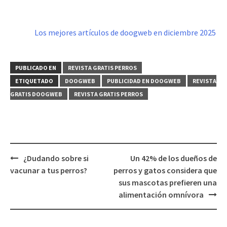
Los mejores artículos de doogweb en diciembre 2025
PUBLICADO EN
REVISTA GRATIS PERROS
ETIQUETADO
DOOGWEB
PUBLICIDAD EN DOOGWEB
REVISTA
GRATIS DOOGWEB
REVISTA GRATIS PERROS
Navegación
¿Dudando sobre si
Un 42% de los dueños de
de
vacunar a tus perros?
perros y gatos considera que
entradas
sus mascotas prefieren una
alimentación omnívora