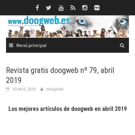
Saltar
al
contenido
Menú principal
Revista gratis doogweb nº 79, abril
2019
30 abril, 2019
doogweb
Los mejores artículos de doogweb en abril 2019