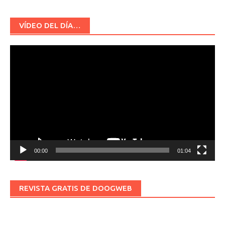
VÍDEO DEL DÍA…
Reproductor
de
vídeo
00:00
01:04
REVISTA GRATIS DE DOOGWEB