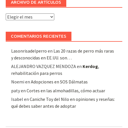
ARCHIVO DE ARTÍCULOS
Archivo
de
artículos
COMENTARIOS RECIENTES
Lasonrisadelperro
en
Las 20 razas de perro más raras
y desconocidas en EE.UU. son…
ALEJANDRO VAZQUEZ MENDOZA
en
Kerdog
,
rehabilitación para perros
Noemi
en
Adopciones en SOS Dálmatas
paty
en
Cortes en las almohadillas, cómo actuar
Isabel
en
Caniche Toy del Nilo en opiniones y reseñas:
qué debes saber antes de adoptar