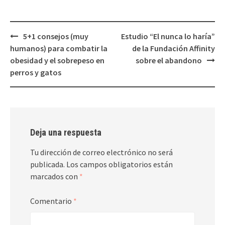
Navegación
5+1 consejos (muy
Estudio “El nunca lo haría”
de
humanos) para combatir la
de la Fundación Affinity
entradas
obesidad y el sobrepeso en
sobre el abandono
perros y gatos
Deja una respuesta
Tu dirección de correo electrónico no será
publicada.
Los campos obligatorios están
marcados con
*
Comentario
*