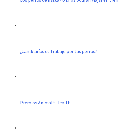
Los perros de hasta 40 kilos podrán viajar en tren
¿Cambiarías de trabajo por tus perros?
Premios Animal’s Health