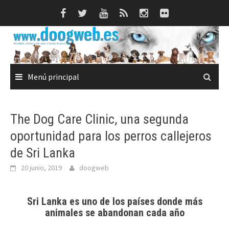
Saltar
al
contenido
Menú principal
The Dog Care Clinic, una segunda
oportunidad para los perros callejeros
de Sri Lanka
20 junio, 2019
doogweb
Sri Lanka es uno de los países donde más
animales se abandonan cada año