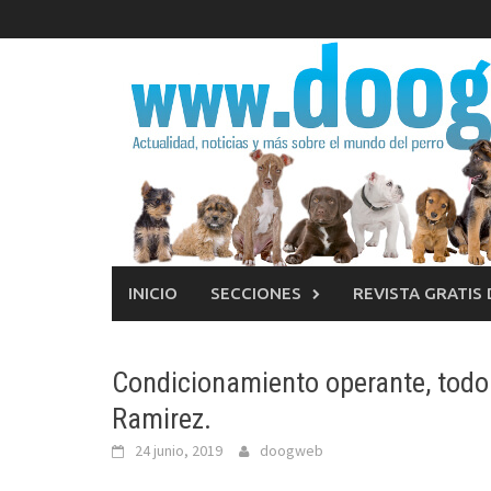
Saltar
al
contenido
INICIO
SECCIONES
REVISTA GRATIS
Condicionamiento operante, todo 
Ramirez.
24 junio, 2019
doogweb