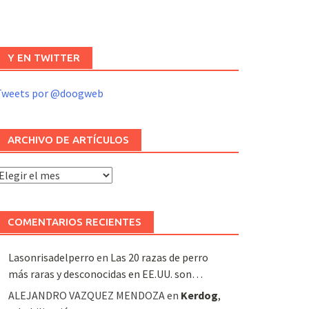
Y EN TWITTER
Tweets por @doogweb
ARCHIVO DE ARTÍCULOS
rchivo
e
rtículos
COMENTARIOS RECIENTES
Lasonrisadelperro
en
Las 20 razas de perro
más raras y desconocidas en EE.UU. son…
ALEJANDRO VAZQUEZ MENDOZA
en
Kerdog
,