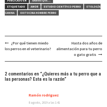
PUBLICADO EN
SABÍAS QUE...
ETIQUETADO
AMOR
ESTUDIO CIENTÍFICO PERRO
ETOLOGÍA
CANINA
OXITOCINA HOMBRE PERRO
Navegación
¿Por qué tienen miedo
Hasta dos años de
de
los perros en el veterinario?
alimentación para tu perro
entradas
o gato gratis
2 comentarios en “
¿Quieres más a tu perro que a
las personas? Esta es la razón
”
Ramón rodriguez
8 agosto, 2019 a las 1:41