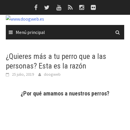
Saltar
al
contenido
Menú principal
¿Quieres más a tu perro que a las
personas? Esta es la razón
25 julio, 2019
doogweb
¿Por qué amamos a nuestros perros?