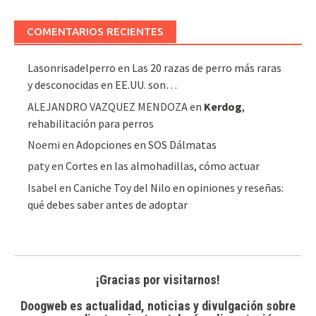
de
artículos
COMENTARIOS RECIENTES
Lasonrisadelperro
en
Las 20 razas de perro más raras
y desconocidas en EE.UU. son…
ALEJANDRO VAZQUEZ MENDOZA
en
Kerdog
,
rehabilitación para perros
Noemi
en
Adopciones en SOS Dálmatas
paty
en
Cortes en las almohadillas, cómo actuar
Isabel
en
Caniche Toy del Nilo en opiniones y reseñas:
qué debes saber antes de adoptar
¡Gracias por visitarnos!
Doogweb es actualidad, noticias y divulgación sobre