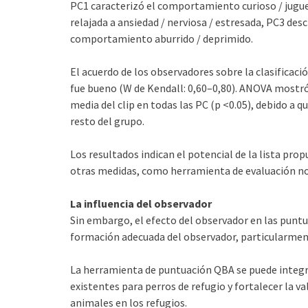
PC1 caracterizó el comportamiento curioso / juguet
relajada a ansiedad / nerviosa / estresada, PC3 de
comportamiento aburrido / deprimido.
El acuerdo de los observadores sobre la clasificaci
fue bueno (W de Kendall: 0,60–0,80). ANOVA mostró 
media del clip en todas las PC (p <0.05), debido a 
resto del grupo.
Los resultados indican el potencial de la lista pr
otras medidas, como herramienta de evaluación no 
La influencia del observador
Sin embargo, el efecto del observador en las punt
formación adecuada del observador, particularment
La herramienta de puntuación QBA se puede integra
existentes para perros de refugio y fortalecer la va
animales en los refugios.