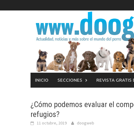
Saltar
al
contenido
INICIO
SECCIONES
REVISTA GRATIS
¿Cómo podemos evaluar el compor
refugios?
11 octubre, 2019
doogweb