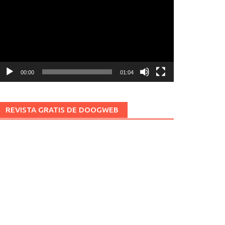
ídeo
00:00
01:04
REVISTA GRATIS DE DOOGWEB