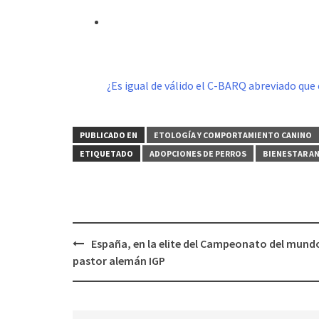
¿Es igual de válido el C-BARQ abreviado que 
PUBLICADO EN
ETOLOGÍA Y COMPORTAMIENTO CANINO
ETIQUETADO
ADOPCIONES DE PERROS
BIENESTAR A
Navegación
España, en la elite del Campeonato del mund
de
pastor alemán IGP
entradas