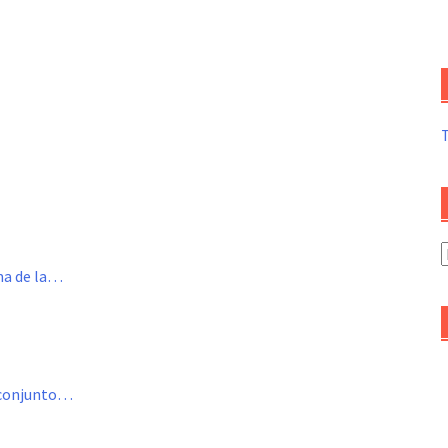
A
ema de la…
d
a
ubconjunto…