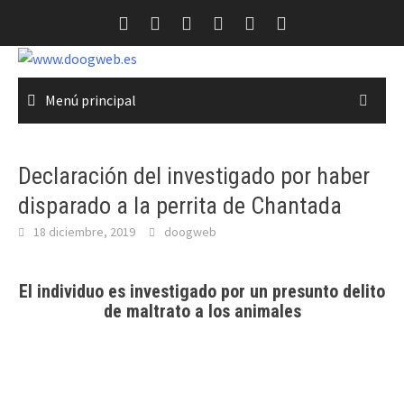
Saltar
al
contenido
Menú principal
Declaración del investigado por haber
disparado a la perrita de Chantada
18 diciembre, 2019
doogweb
El individuo es investigado por un presunto delito
de maltrato a los animales