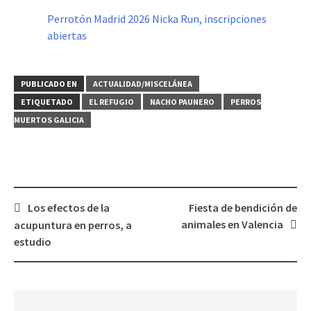
Perrotón Madrid 2026 Nicka Run, inscripciones
abiertas
PUBLICADO EN
ACTUALIDAD/MISCELÁNEA
ETIQUETADO
EL REFUGIO
NACHO PAUNERO
PERROS
MUERTOS GALICIA
Navegación
Los efectos de la
Fiesta de bendición de
de
animales en Valencia
acupuntura en perros, a
entradas
estudio