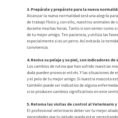
3. Prepárale y prepárate para la nueva normali
Alcanzar la nueva normalidad será una alegría pa
de trabajo físico y, con ello, nuestros animales d
durante muchas horas. Tanto si son senior como s
de tu mejor amigo. Ten paciencia, y utiliza las fase
especialmente si es un perro. Así evitarás la temida
convivencia.
4. Revisa su pelaje y su piel, son indicadores de
Los cambios de rutina que han sufrido nuestras mas
duda pueden provocar estrés. Y las situaciones de e
y el pelo de tu mejor amigo. Si nuestra mascota est
también puede ser indicativo de alguna enfermeda
si se producen cambios significativos en este senti
5. Retoma las visitas de control al Veterinario 
El profesional veterinario deber ser tu mejor aliad
necesidades que tu peludo pueda estar necesitando