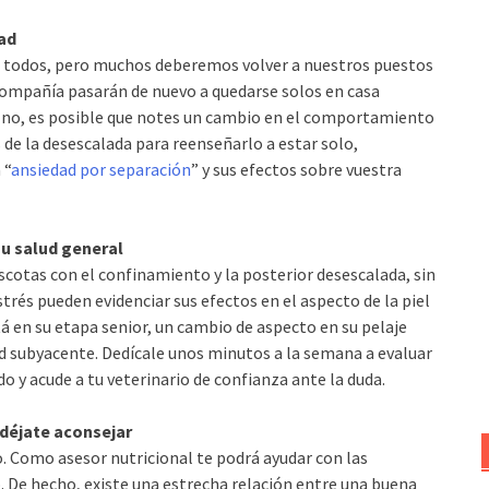
dad
ra todos, pero muchos deberemos volver a nuestros puestos
e compañía pasarán de nuevo a quedarse solos en casa
i no, es posible que notes un cambio en el comportamiento
s de la desescalada para reenseñarlo a estar solo,
 “
ansiedad por separación
” y sus efectos sobre vuestra
 su salud general
cotas con el confinamiento y la posterior desescalada, sin
strés pueden evidenciar sus efectos en el aspecto de la piel
á en su etapa senior, un cambio de aspecto en su pelaje
d subyacente. Dedícale unos minutos a la semana a evaluar
do y acude a tu veterinario de confianza ante la duda.
y déjate aconsejar
o. Como asesor nutricional te podrá ayudar con las
. De hecho, existe una estrecha relación entre una buena