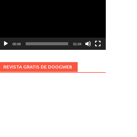
ídeo
00:00
01:04
REVISTA GRATIS DE DOOGWEB