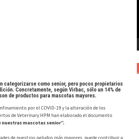
v
n categorizarse como senior, pero pocos propietarios
dición. Concretamente, según Virbac, sólo un 14% de
o son de productos para mascotas mayores.
confinamiento por el COVID-19 y la alteración de los
pertos de Veterinary HPM han elaborado el documento
 nuestras mascotas senior”.
dades de nuestros peludos más mayores, puede contribuir a