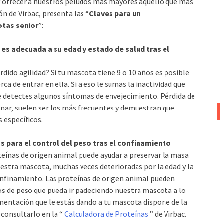
y ofrecer a nuestros peludos más mayores aquello que más
n de Virbac, presenta las “
Claves para un
tas senior
”:
 es adecuada a su edad y estado de salud tras el
ido agilidad? Si tu mascota tiene 9 o 10 años es posible
ca de entrar en ella. Si a eso le sumas la inactividad que
ue detectes algunos síntomas de envejecimiento. Pérdida de
nar, suelen ser los más frecuentes y demuestran que
 específicos.
as para el control del peso tras el confinamiento
oteínas de origen animal puede ayudar a preservar la masa
nuestra mascota, muchas veces deterioradas por la edad y la
 confinamiento. Las proteínas de origen animal pueden
os de peso que pueda ir padeciendo nuestra mascota a lo
alimentación que le estás dando a tu mascota dispone de la
consultarlo en la “
Calculadora de Proteínas
” de Virbac.