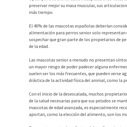
preservar mejor su masa muscular, sus articulacione
más tiempo.
El 40% de las mascotas españolas deberían conside
alimentación para perros senior solo representan u
sospechar que gran parte de los propietarios de pe
de la edad .
Las mascotas senior a menudo no presentan síntom
un mayor riesgo de poder padecer alguna enfermedad
suelen ser los más frecuentes, que pueden verse a
drástica de la actividad física del animal, como l
Con el inicio de la desescalada, muchos propietari
de la salud necesarias para que sus peludos se man
mascotas de edad avanzada, es especialmente recom
aportan, como la elección del alimento, son los má