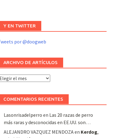
Y EN TWITTER
Tweets por @doogweb
ARCHIVO DE ARTÍCULOS
rchivo
e
rtículos
COMENTARIOS RECIENTES
Lasonrisadelperro
en
Las 20 razas de perro
más raras y desconocidas en EE.UU. son…
ALEJANDRO VAZQUEZ MENDOZA
en
Kerdog
,