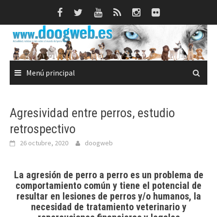
Saltar
al
contenido
Menú principal
Agresividad entre perros, estudio
retrospectivo
26 octubre, 2020
doogweb
La agresión de perro a perro es un problema de
comportamiento común y tiene el potencial de
resultar en lesiones de perros y/o humanos, la
necesidad de tratamiento veterinario y