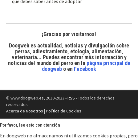
qué debes saber antes de adoptar
¡Gracias por visitarnos!
Doogweb es actualidad, noticias y divulgación sobre
perros, adiestramiento, etología, alimentación,
veterinaria... Puedes encontrar
más información y
noticias del mundo del perro
en la
página principal de
doogweb
o en
Facebook
© www.doogweb.es, 2010-2023 -
RSS
- Todos los derechos
reservados.
Acerca de Nosotros
|
Política de Cookies
Por favor, lee esto con atención
En doogweb no almacenamos ni utilizamos cookies propias, pero