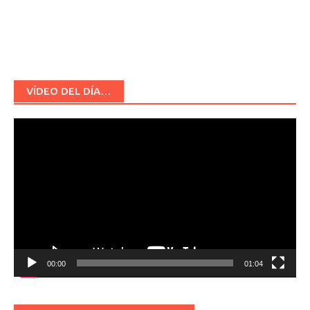
VÍDEO DEL DÍA…
Reproductor
de
vídeo
00:00
01:04