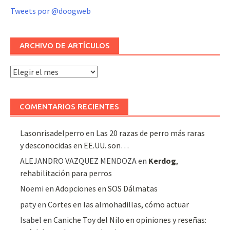
Tweets por @doogweb
ARCHIVO DE ARTÍCULOS
Archivo
de
artículos
COMENTARIOS RECIENTES
Lasonrisadelperro
en
Las 20 razas de perro más raras
y desconocidas en EE.UU. son…
ALEJANDRO VAZQUEZ MENDOZA
en
Kerdog
,
rehabilitación para perros
Noemi
en
Adopciones en SOS Dálmatas
paty
en
Cortes en las almohadillas, cómo actuar
Isabel
en
Caniche Toy del Nilo en opiniones y reseñas: