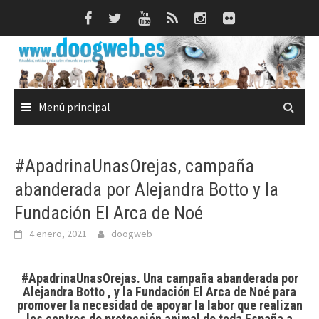
Saltar
al
contenido
Menú principal
#ApadrinaUnasOrejas, campaña
abanderada por Alejandra Botto y la
Fundación El Arca de Noé
4 enero, 2021
doogweb
#ApadrinaUnasOrejas. Una campaña abanderada por
Alejandra Botto , y la Fundación El Arca de Noé para
promover la necesidad de apoyar la labor que realizan
los centros de protección animal de toda España a