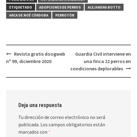
ETIQUETADO
ADOPCIONES DE PERROS
ALEJANDRA BOTTO
ARCA DE NOÉ CÓRDOBA
PERROTÓN
Navegación
Revista gratis doogweb
Guardia Civil interviene en
de
nº 99, diciembre 2020
una finca 22 perros en
entradas
condiciones deplorables
Deja una respuesta
Tu dirección de correo electrónico no será
publicada.
Los campos obligatorios están
marcados con
*