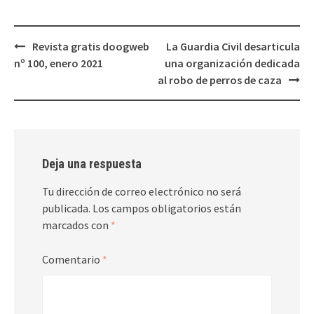
Navegación
Revista gratis doogweb
La Guardia Civil desarticula
de
nº 100, enero 2021
una organización dedicada
entradas
al robo de perros de caza
Deja una respuesta
Tu dirección de correo electrónico no será
publicada.
Los campos obligatorios están
marcados con
*
Comentario
*