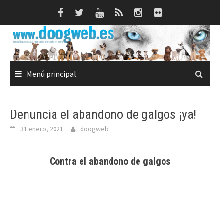
Saltar
al
contenido
Menú principal
Denuncia el abandono de galgos ¡ya!
31 enero, 2021
doogweb
Contra el abandono de galgos