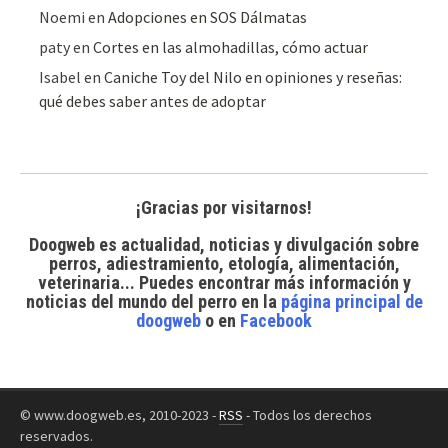
Noemi
en
Adopciones en SOS Dálmatas
paty
en
Cortes en las almohadillas, cómo actuar
Isabel
en
Caniche Toy del Nilo en opiniones y reseñas:
qué debes saber antes de adoptar
¡Gracias por visitarnos!
Doogweb es actualidad, noticias y divulgación sobre
perros, adiestramiento, etología, alimentación,
veterinaria... Puedes encontrar
más información y
noticias del mundo del perro
en la
página principal de
doogweb
o en
Facebook
© www.doogweb.es, 2010-2023 -
RSS
- Todos los derechos
reservados.