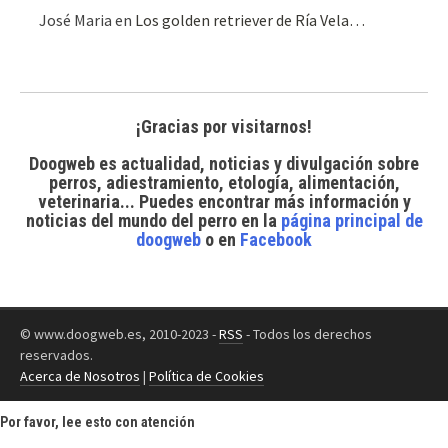
José Maria
en
Los golden retriever de Ría Vela…
¡Gracias por visitarnos!
Doogweb es actualidad, noticias y divulgación sobre
perros, adiestramiento, etología, alimentación,
veterinaria... Puedes encontrar
más información y
noticias del mundo del perro
en la
página principal de
doogweb
o en
Facebook
© www.doogweb.es, 2010-2023 -
RSS
- Todos los derechos
reservados.
Acerca de Nosotros
|
Política de Cookies
Por favor, lee esto con atención