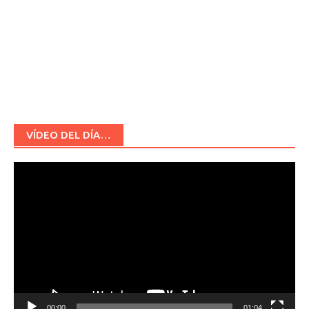
VÍDEO DEL DÍA…
Reproductor
de
vídeo
00:00
01:04