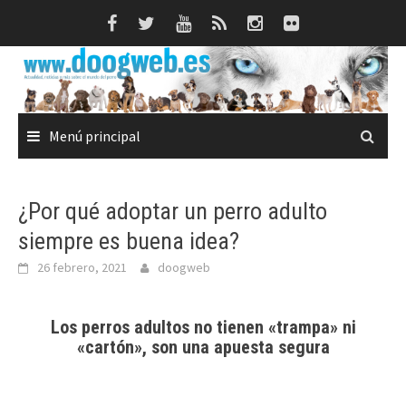
Saltar
al
contenido
Menú principal
¿Por qué adoptar un perro adulto
siempre es buena idea?
26 febrero, 2021
doogweb
Los perros adultos no tienen «trampa» ni
«cartón», son una apuesta segura