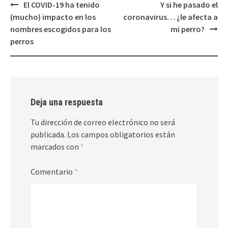
Navegación
El COVID-19 ha tenido
Y si he pasado el
de
(mucho) impacto en los
coronavirus… ¿le afecta a
entradas
nombres escogidos para los
mi perro?
perros
Deja una respuesta
Tu dirección de correo electrónico no será
publicada.
Los campos obligatorios están
marcados con
*
Comentario
*