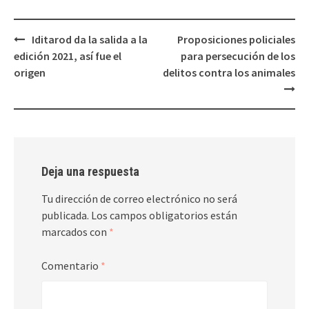
Navegación
Iditarod da la salida a la
Proposiciones policiales
de
edición 2021, así fue el
para persecución de los
entradas
origen
delitos contra los animales
Deja una respuesta
Tu dirección de correo electrónico no será
publicada.
Los campos obligatorios están
marcados con
*
Comentario
*