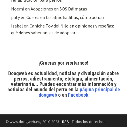
rehabilitación para perros
Noemi
en
Adopciones en SOS Dálmatas
paty
en
Cortes en las almohadillas, cómo actuar
Isabel
en
Caniche Toy del Nilo en opiniones y reseñas:
qué debes saber antes de adoptar
¡Gracias por visitarnos!
Doogweb es actualidad, noticias y divulgación sobre
perros, adiestramiento, etología, alimentación,
veterinaria... Puedes encontrar
más información y
noticias del mundo del perro
en la
página principal de
doogweb
o en
Facebook
© www.doogweb.es, 2010-2023 -
RSS
- Todos los derechos