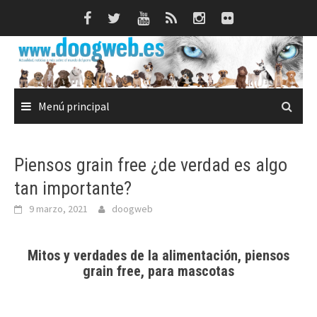
Saltar
al
contenido
Menú principal
Piensos grain free ¿de verdad es algo
tan importante?
9 marzo, 2021
doogweb
Mitos y verdades de la alimentación, piensos
grain free, para mascotas