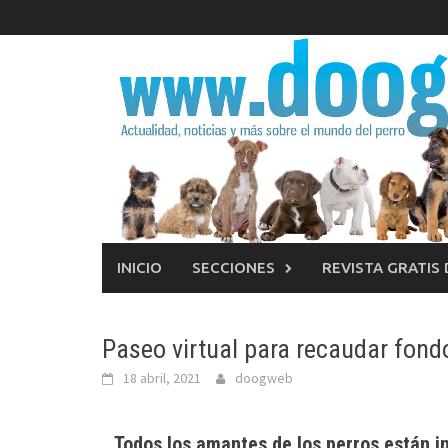
Saltar
al
contenido
INICIO
SECCIONES
REVISTA GRATIS
Paseo virtual para recaudar fond
18 abril, 2021
doogweb
Todos los amantes de los perros están in