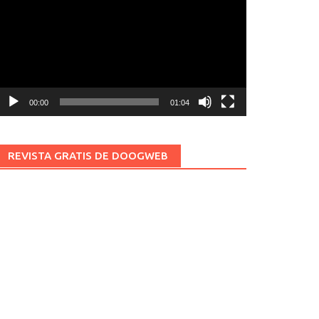
ídeo
00:00
01:04
REVISTA GRATIS DE DOOGWEB