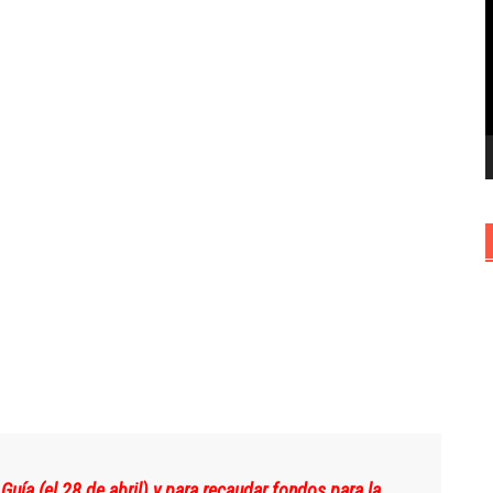
v
Guía (el 28 de abril) y para recaudar fondos para la