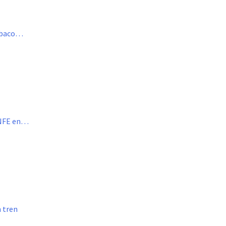
Tabaco…
ENFE en…
n tren