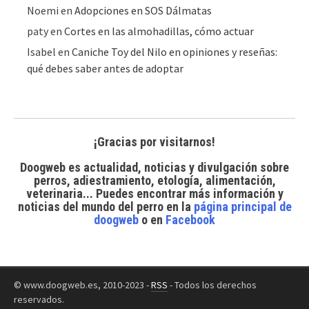
Noemi
en
Adopciones en SOS Dálmatas
paty
en
Cortes en las almohadillas, cómo actuar
Isabel
en
Caniche Toy del Nilo en opiniones y reseñas:
qué debes saber antes de adoptar
¡Gracias por visitarnos!
Doogweb es actualidad, noticias y divulgación sobre
perros, adiestramiento, etología, alimentación,
veterinaria... Puedes encontrar
más información y
noticias del mundo del perro
en la
página principal de
doogweb
o en
Facebook
© www.doogweb.es, 2010-2023 -
RSS
- Todos los derechos
reservados.