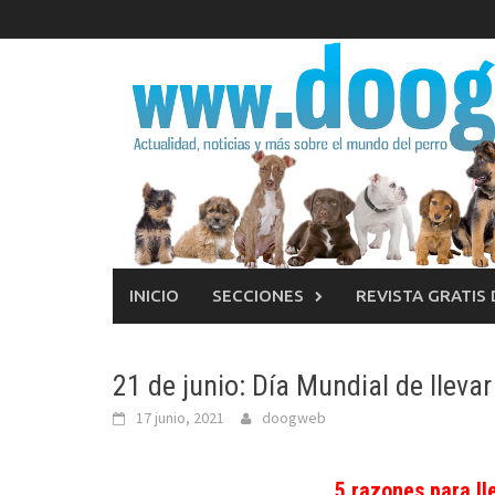
Saltar
al
contenido
INICIO
SECCIONES
REVISTA GRATIS
21 de junio: Día Mundial de llevar
17 junio, 2021
doogweb
5 razones para lle