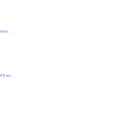
Tabaco…
ENFE en…