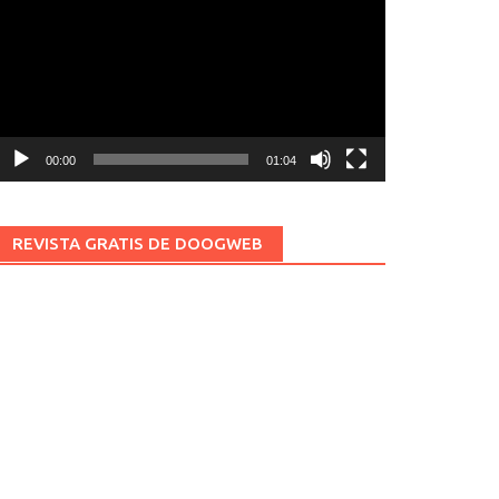
ídeo
00:00
01:04
REVISTA GRATIS DE DOOGWEB