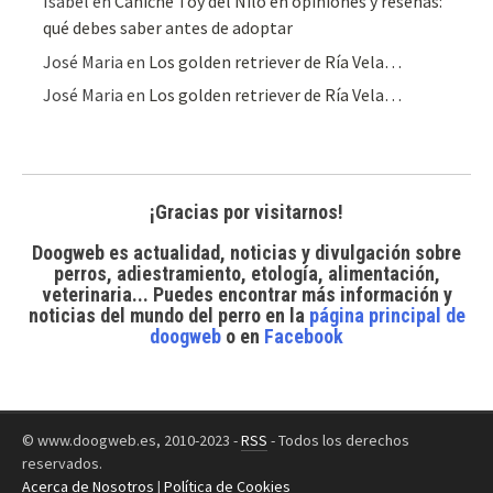
Isabel
en
Caniche Toy del Nilo en opiniones y reseñas:
qué debes saber antes de adoptar
José Maria
en
Los golden retriever de Ría Vela…
José Maria
en
Los golden retriever de Ría Vela…
¡Gracias por visitarnos!
Doogweb es actualidad, noticias y divulgación sobre
perros, adiestramiento, etología, alimentación,
veterinaria... Puedes encontrar
más información y
noticias del mundo del perro
en la
página principal de
doogweb
o en
Facebook
© www.doogweb.es, 2010-2023 -
RSS
- Todos los derechos
reservados.
Acerca de Nosotros
|
Política de Cookies