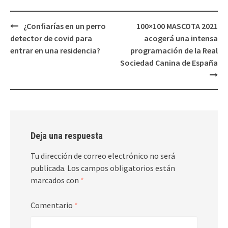
Navegación
¿Confiarías en un perro
100×100 MASCOTA 2021
de
detector de covid para
acogerá una intensa
entradas
entrar en una residencia?
programación de la Real
Sociedad Canina de España
Deja una respuesta
Tu dirección de correo electrónico no será
publicada.
Los campos obligatorios están
marcados con
*
Comentario
*