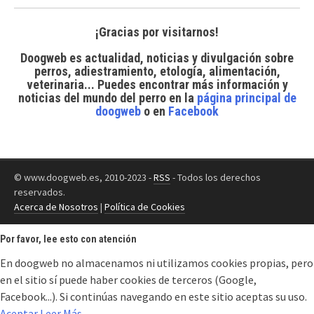
¡Gracias por visitarnos!
Doogweb es actualidad, noticias y divulgación sobre
perros, adiestramiento, etología, alimentación,
veterinaria... Puedes encontrar
más información y
noticias del mundo del perro
en la
página principal de
doogweb
o en
Facebook
© www.doogweb.es, 2010-2023 -
RSS
- Todos los derechos
reservados.
Acerca de Nosotros
|
Política de Cookies
Por favor, lee esto con atención
En doogweb no almacenamos ni utilizamos cookies propias, pero
en el sitio sí puede haber cookies de terceros (Google,
Facebook...). Si continúas navegando en este sitio aceptas su uso.
Aceptar
Leer Más...