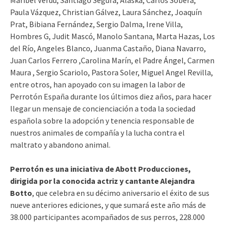
Maribel Verdú, Santiago Segura, Alaska, Carlos Sobera,
Paula Vázquez, Christian Gálvez, Laura Sánchez, Joaquín
Prat, Bibiana Fernández, Sergio Dalma, Irene Villa,
Hombres G, Judit Mascó, Manolo Santana, Marta Hazas, Los
del Río, Angeles Blanco, Juanma Castaño, Diana Navarro,
Juan Carlos Ferrero ,Carolina Marín, el Padre Ángel, Carmen
Maura , Sergio Scariolo, Pastora Soler, Miguel Angel Revilla,
entre otros, han apoyado con su imagen la labor de
Perrotón España durante los últimos diez años, para hacer
llegar un mensaje de concienciación a toda la sociedad
española sobre la adopción y tenencia responsable de
nuestros animales de compañía y la lucha contra el
maltrato y abandono animal.
Perrotón es una iniciativa de Abott Producciones,
dirigida por la conocida actriz y cantante Alejandra
Botto
, que celebra en su décimo aniversario el éxito de sus
nueve anteriores ediciones, y que sumará este año más de
38.000 participantes acompañados de sus perros, 228.000