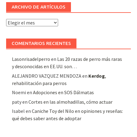
ARCHIVO DE ARTÍCULOS
Archivo
de
artículos
COMENTARIOS RECIENTES
Lasonrisadelperro
en
Las 20 razas de perro más raras
y desconocidas en EE.UU. son…
ALEJANDRO VAZQUEZ MENDOZA
en
Kerdog
,
rehabilitación para perros
Noemi
en
Adopciones en SOS Dálmatas
paty
en
Cortes en las almohadillas, cómo actuar
Isabel
en
Caniche Toy del Nilo en opiniones y reseñas:
qué debes saber antes de adoptar