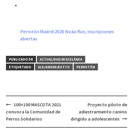
Perrotón Madrid 2026 Nicka Run, inscripciones
abiertas
PUBLICADO EN
ACTUALIDAD/MISCELÁNEA
ETIQUETADO
ALEJANDRA BOTTO
PERROTÓN
Navegación
100×100 MASCOTA 2021
Proyecto piloto de
de
convoca la Comunidad de
adiestramiento canino
entradas
Perros Solidarios
dirigido a adolescentes