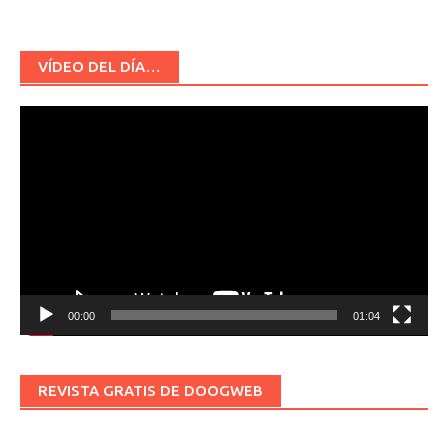
VÍDEO DEL DÍA…
Reproductor
de
vídeo
00:00
01:04
REVISTA GRATIS DE DOOGWEB