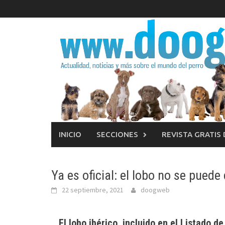
Saltar
al
contenido
INICIO
SECCIONES
REVISTA GRATIS
Ya es oficial: el lobo no se pued
22 septiembre, 2021
doogweb
El lobo ibérico, incluido en el Listado 