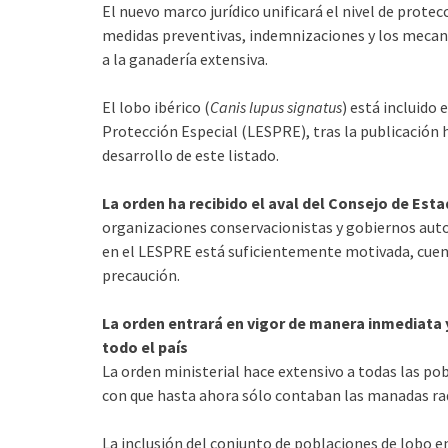
El nuevo marco jurídico unificará el nivel de protecc
medidas preventivas, indemnizaciones y los mecani
a la ganadería extensiva.
El lobo ibérico (
Canis lupus signatus
) está incluido
Protección Especial (LESPRE), tras la publicación h
desarrollo de este listado.
La orden ha recibido el aval del Consejo de Est
organizaciones conservacionistas y gobiernos auton
en el LESPRE está suficientemente motivada, cuenta
precaución.
La orden entrará en vigor de manera inmediata y 
todo el país
La orden ministerial hace extensivo a todas las po
con que hasta ahora sólo contaban las manadas radi
La inclusión del conjunto de poblaciones de lobo 