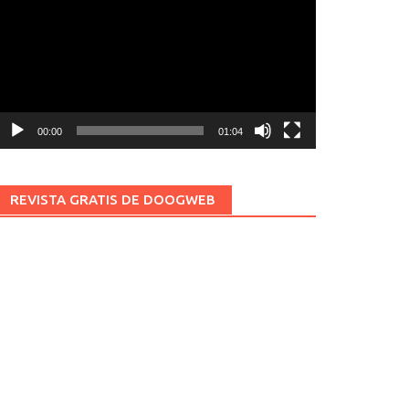
ídeo
00:00
01:04
REVISTA GRATIS DE DOOGWEB