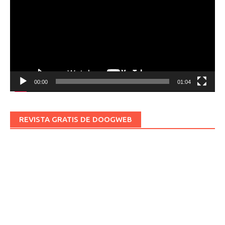
vídeo
00:00
01:04
REVISTA GRATIS DE DOOGWEB