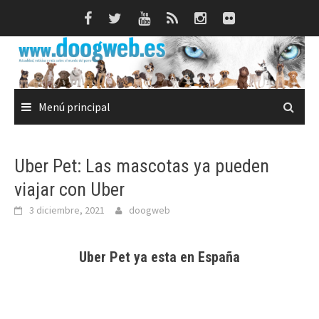
Saltar
al
contenido
Menú principal
Uber Pet: Las mascotas ya pueden
viajar con Uber
3 diciembre, 2021
doogweb
Uber Pet ya esta en España