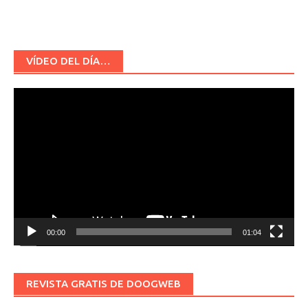
VÍDEO DEL DÍA…
Reproductor
de
vídeo
00:00
01:04
REVISTA GRATIS DE DOOGWEB