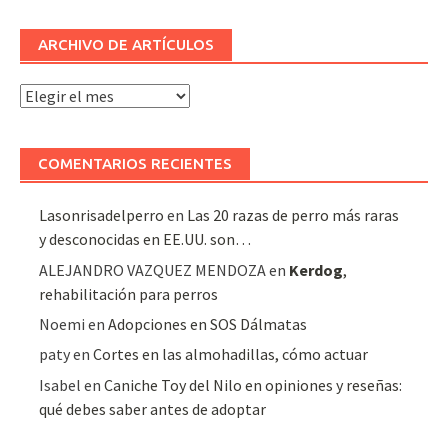
ARCHIVO DE ARTÍCULOS
Archivo
de
artículos
COMENTARIOS RECIENTES
Lasonrisadelperro
en
Las 20 razas de perro más raras
y desconocidas en EE.UU. son…
ALEJANDRO VAZQUEZ MENDOZA
en
Kerdog
,
rehabilitación para perros
Noemi
en
Adopciones en SOS Dálmatas
paty
en
Cortes en las almohadillas, cómo actuar
Isabel
en
Caniche Toy del Nilo en opiniones y reseñas:
qué debes saber antes de adoptar