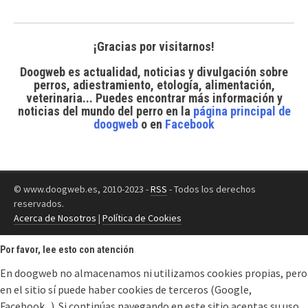
¡Gracias por visitarnos!
Doogweb es actualidad, noticias y divulgación sobre
perros, adiestramiento, etología, alimentación,
veterinaria... Puedes encontrar
más información y
noticias del mundo del perro
en la
página principal de
doogweb
o en
Facebook
© www.doogweb.es, 2010-2023 -
RSS
- Todos los derechos
reservados.
Acerca de Nosotros
|
Política de Cookies
Por favor, lee esto con atención
En doogweb no almacenamos ni utilizamos cookies propias, pero
en el sitio sí puede haber cookies de terceros (Google,
Facebook...). Si continúas navegando en este sitio aceptas su uso.