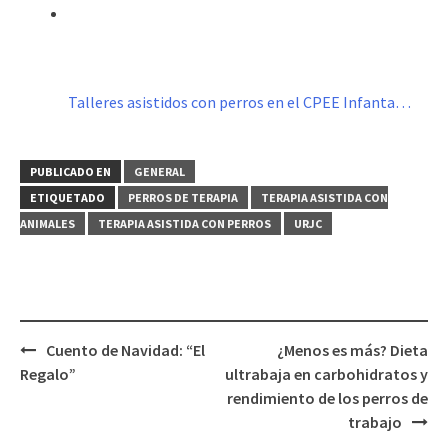
Talleres asistidos con perros en el CPEE Infanta…
PUBLICADO EN
GENERAL
ETIQUETADO
PERROS DE TERAPIA
TERAPIA ASISTIDA CON
ANIMALES
TERAPIA ASISTIDA CON PERROS
URJC
Navegación
Cuento de Navidad: “El
¿Menos es más? Dieta
de
Regalo”
ultrabaja en carbohidratos y
entradas
rendimiento de los perros de
trabajo