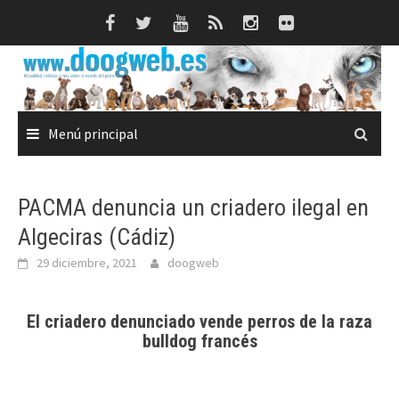
Saltar
al
contenido
Menú principal
PACMA denuncia un criadero ilegal en
Algeciras (Cádiz)
29 diciembre, 2021
doogweb
El criadero denunciado vende perros de la raza
bulldog francés