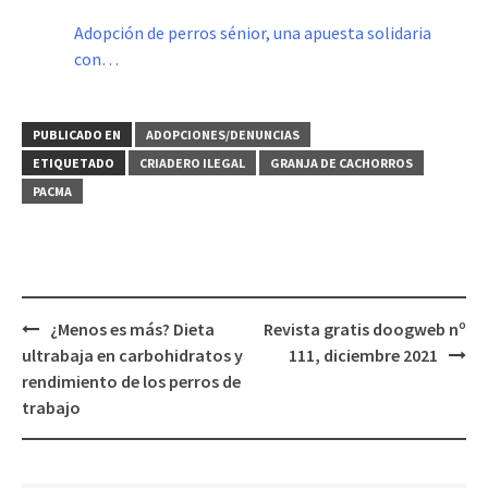
Adopción de perros sénior, una apuesta solidaria
con…
PUBLICADO EN
ADOPCIONES/DENUNCIAS
ETIQUETADO
CRIADERO ILEGAL
GRANJA DE CACHORROS
PACMA
Navegación
¿Menos es más? Dieta
Revista gratis doogweb nº
de
ultrabaja en carbohidratos y
111, diciembre 2021
entradas
rendimiento de los perros de
trabajo