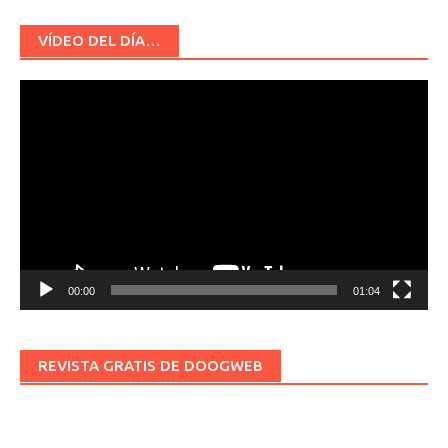
VÍDEO DEL DÍA…
Reproductor
de
vídeo
00:00
01:04
REVISTA GRATIS DE DOOGWEB