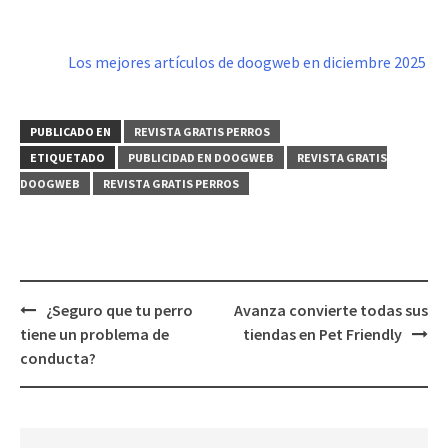
Los mejores artículos de doogweb en diciembre 2025
PUBLICADO EN
REVISTA GRATIS PERROS
ETIQUETADO
PUBLICIDAD EN DOOGWEB
REVISTA GRATIS
DOOGWEB
REVISTA GRATIS PERROS
Navegación
¿Seguro que tu perro
Avanza convierte todas sus
de
tiene un problema de
tiendas en Pet Friendly
entradas
conducta?