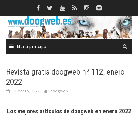
Saltar
al
contenido
Menú principal
Revista gratis doogweb nº 112, enero
2022
31 enero, 2022
doogweb
Los mejores artículos de doogweb en enero 2022