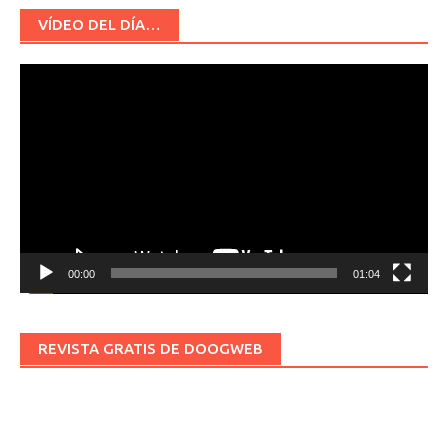
VÍDEO DEL DÍA…
Reproductor
de
vídeo
00:00
01:04
REVISTA GRATIS DE DOOGWEB