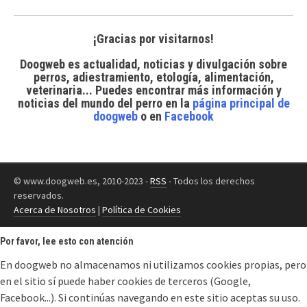
¡Gracias por visitarnos!
Doogweb es actualidad, noticias y divulgación sobre
perros, adiestramiento, etología, alimentación,
veterinaria... Puedes encontrar
más información y
noticias del mundo del perro
en la
página principal de
doogweb
o en
Facebook
© www.doogweb.es, 2010-2023 -
RSS
- Todos los derechos
reservados.
Acerca de Nosotros
|
Política de Cookies
Por favor, lee esto con atención
En doogweb no almacenamos ni utilizamos cookies propias, pero
en el sitio sí puede haber cookies de terceros (Google,
Facebook...). Si continúas navegando en este sitio aceptas su uso.