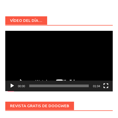
VÍDEO DEL DÍA…
Reproductor
de
vídeo
00:00
01:04
REVISTA GRATIS DE DOOGWEB