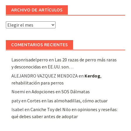
ARCHIVO DE ARTÍCULOS
Archivo
de
artículos
COMENTARIOS RECIENTES
Lasonrisadelperro
en
Las 20 razas de perro más raras
y desconocidas en EE.UU. son…
ALEJANDRO VAZQUEZ MENDOZA
en
Kerdog
,
rehabilitación para perros
Noemi
en
Adopciones en SOS Dálmatas
paty
en
Cortes en las almohadillas, cómo actuar
Isabel
en
Caniche Toy del Nilo en opiniones y reseñas:
qué debes saber antes de adoptar