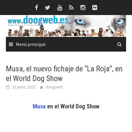
Saltar
al
contenido
Menú principal
Musa, el nuevo fichaje de “La Roja”, en
el World Dog Show
22 junio, 2022
doogweb
Musa
en el World Dog Show