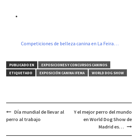
Competiciones de belleza canina en La Feira…
PUBLICADO EN
EXPOSICIONES Y CONCURSOS CANINOS
ETIQUETADO
EXPOSICIÓN CANINA IFEMA
WORLD DOG SHOW
Navegación
Día mundial de llevar al
Y el mejor perro del mundo
de
perro al trabajo
en World Dog Show de
entradas
Madrid es…